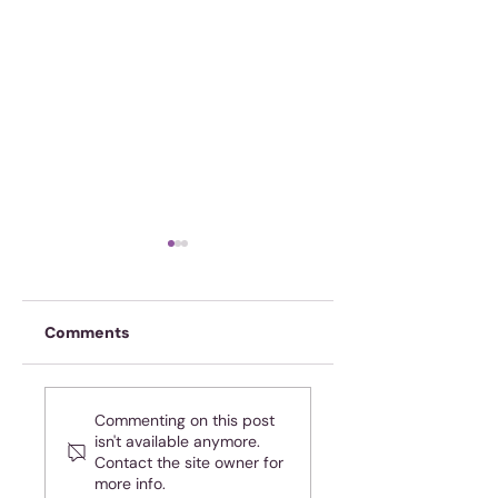
Comments
Onskuldig! Ja, jy!
Spasie of tyd? Of
Commenting on this post
dalk beide?
isn't available anymore.
Contact the site owner for
more info.