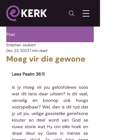
Post
Stephan Joubert
Dec 23, 2022
1 min read
Moeg vir die gewone
Lees Psalm 36:11
Is jy moeg vir jou geloofslewe soos 
wat dit tans daar uitsien? Is dit vaal, 
vervelig en boonop ook hoogs 
voorspelbaar? Wel, dan is dit tyd dat 
jy uit jou veilige geestelike geriefsone 
klouter en deel word van God se 
nuwe storie wat Hy om elke hoek en 
draai deur sy Gees in mense se 
lewens skryf. Te veel kere gaan 