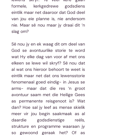
formele, kerkgedrewe godsdiens 
eintlik maar net daaroor dat God deel 
van jou eie planne is, nie andersom 
nie. Maar sê nou maar jy draai dit ‘n 
slag om? 
Sê nou jy en ek waag dit om deel van 
God se avontuurlike storie te word 
wat Hy elke dag van voor af met ons 
elkeen se lewe wil skryf? Sê nou dat 
al wat ons hieroor behoort te weet is 
eintlik maar net dat ons lewensstorie 
fenomenaal goed eindig- in Jesus se 
arms- maar dat die res ‘n groot 
avontuur saam met die Heilige Gees 
as permanente reisgenoot is? Wat 
dan? Hoe sal jy leef as mense skielik 
meer vir jou begin saakmaak as al 
daardie godsdienstige reëls, 
strukture en programme waaraan jy 
so gewoond geraak het? Of as 