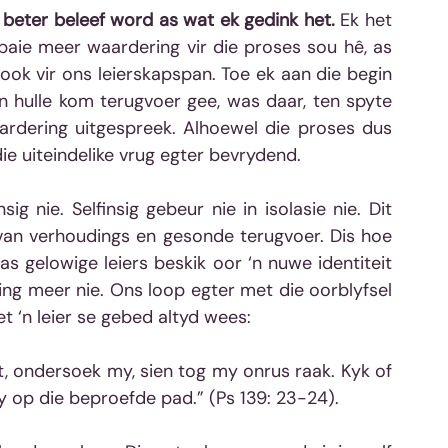
 beter beleef word as wat ek gedink het.
 Ek het 
aie meer waardering vir die proses sou hê, as 
 ook vir ons leierskapspan. Toe ek aan die begin 
an hulle kom terugvoer gee, was daar, ten spyte 
ardering uitgespreek. Alhoewel die proses dus 
ie uiteindelike vrug egter bevrydend.
ig nie. Selfinsig gebeur nie in isolasie nie. Dit 
van verhoudings en gesonde terugvoer. Dis hoe 
 gelowige leiers beskik oor ‘n nuwe identiteit 
ing meer nie. Ons loop egter met die oorblyfsel 
 ‘n leier se gebed altyd wees:
 ondersoek my, sien tog my onrus raak. Kyk of 
my op die beproefde pad.” (Ps 139: 23-24).