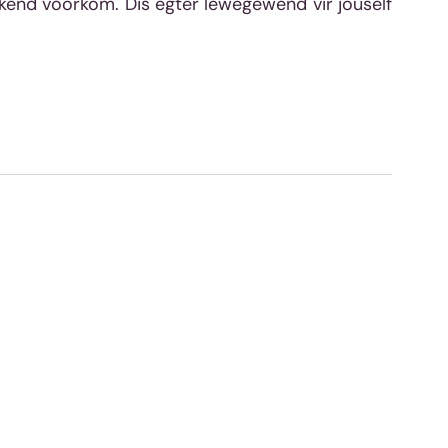
end voorkom. Dis egter lewegewend vir jouself 