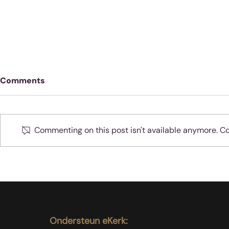
Comments
Commenting on this post isn't available anymore. Con
Hoe lei ons in ‘n omgewing
Wat Lord o
van kroniese angs?
van leiersk
Ondersteun eKerk: