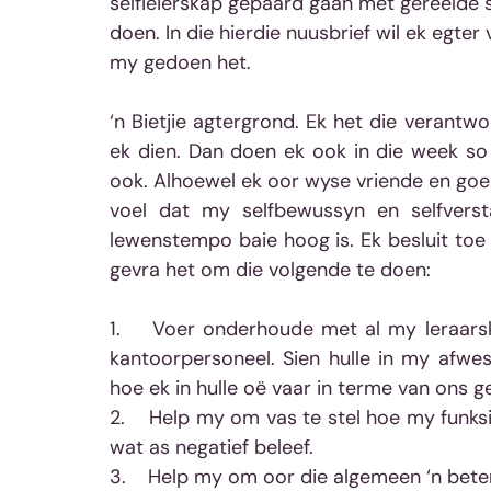
selfleierskap gepaard gaan met gereelde s
doen. In die hierdie nuusbrief wil ek egter
my gedoen het.
‘n Bietjie agtergrond. Ek het die verantw
ek dien. Dan doen ek ook in die week so ‘n
ook. Alhoewel ek oor wyse vriende en goei
voel dat my selfbewussyn en selfvers
lewenstempo baie hoog is. Ek besluit toe o
gevra het om die volgende te doen:
1.    Voer onderhoude met al my leraarsko
kantoorpersoneel. Sien hulle in my afwesi
hoe ek in hulle oë vaar in terme van ons 
2.    Help my om vas te stel hoe my funksi
wat as negatief beleef.
3.    Help my om oor die algemeen ‘n beter