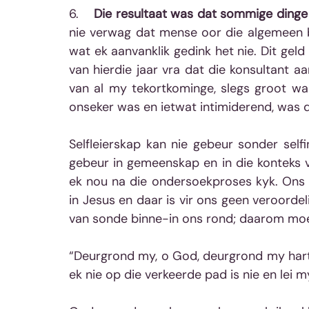
6.   
 Die resultaat was dat sommige dinge
nie verwag dat mense oor die algemeen b
wat ek aanvanklik gedink het nie. Dit geld
van hierdie jaar vra dat die konsultant a
van al my tekortkominge, slegs groot wa
onseker was en ietwat intimiderend, was d
Selfleierskap kan nie gebeur sonder selfins
gebeur in gemeenskap en in die konteks 
ek nou na die ondersoekproses kyk. Ons as
in Jesus en daar is vir ons geen veroordel
van sonde binne-in ons rond; daarom moet
“Deurgrond my, o God, deurgrond my hart,
ek nie op die verkeerde pad is nie en lei 