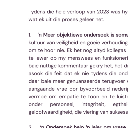
Tydens die hele verloop van 2023 was hy 
wat ek uit die proses geleer het.
1.    
‘n Meer objektiewe ondersoek is soms
kultuur van veiligheid en goeie verhoudings,
om te hoor nie. Ek het nog altyd kollegas 
te lewer op my menswees en funksionerin
baie nuttige kommentaar gekry het, het die
asook die feit dat ek nie tydens die on
daar baie meer genuanseerde terugvoer wa
aangaande vrae oor byvoorbeeld nederigh
vermoë om empatie te toon en te luister
onder personeel, integriteit, egthe
geloofwaardigheid, die viering van suksess
2.   
 ‘n Ondersoek help ‘n leier om vres