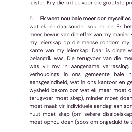
luister. Kry die kritiek voor die grootste
5.    
Ek weet nou baie meer oor myself as
wat ek nie daarsonder sou hê nie. Ek het 
meer bewus van die effek van my manier 
my leierskap op die mense rondom my het
kante van my leierskap. Daar is dinge w
belangrik was. Die terugvoer van die men
was vir my ‘n aangename verrassing. 
verhoudings in ons gemeente baie h
eensgesindheid, wat in ons kantoor en g
wysheid bekom oor wat ek meer moet doe
terugvoer moet skep), minder moet doen
moet maak vir individuele aandag aan somm
nuut moet skep (om sekere dissipelskapu
moet ophou doen (soos om ongeduld te to