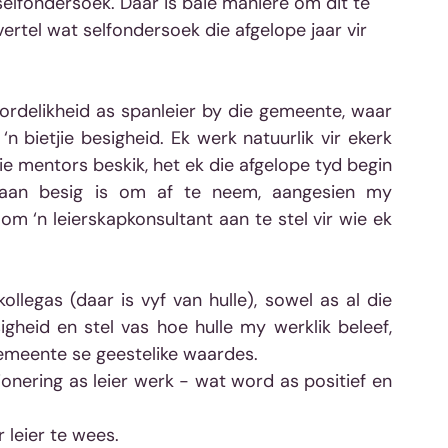
elfondersoek. Daar is baie maniere om dit te 
 vertel wat selfondersoek die afgelope jaar vir 
oordelikheid as spanleier by die gemeente, waar 
 bietjie besigheid. Ek werk natuurlik vir ekerk 
e mentors beskik, het ek die afgelope tyd begin 
taan besig is om af te neem, aangesien my 
m ‘n leierskapkonsultant aan te stel vir wie ek 
llegas (daar is vyf van hulle), sowel as al die 
gheid en stel vas hoe hulle my werklik beleef, 
gemeente se geestelike waardes.
onering as leier werk - wat word as positief en 
 leier te wees.