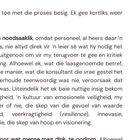
toe met die proses besig. Ek gee kortliks weer 
 noodsaaklik
, omdat personeel, al heers daar ‘n 
 nie altyd direk vir ‘n leier sê wat hy nodig het 
uitgenooi om vir my terugvoer te gee en kritiek 
g. Alhoewel ek, wat die laasgenoemde betref, 
 manier, wat die konsultant die vrae gestel het 
derhoude teenwoordig was nie, veroorsaak dat 
s. Uiteindelik het ek baie nuttige insig bekom 
eid, ‘n kultuur van emosionele veiligheid, my 
 of nie, die skep van die gevoel van waarde 
id, veerkragtigheid (
resilience
), innovasie, 
ie, die skep van hoop en visionering.
e oor wat mense mag dink, te oorkom.
 Alhoewel 