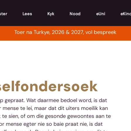
ster
Lees
Kyk
Nood
eUni
eKin
Toer na Turkye, 2026 & 2027, vol bespreek
selfondersoek
kap gepraat. Wat daarmee bedoel word, is dat 
mense te lei, maar dat dit uiters moeilik kan 
aak te sien, of om die gesonde gewoontes aan te 
 mense egter nie so baie praat nie, is dat 