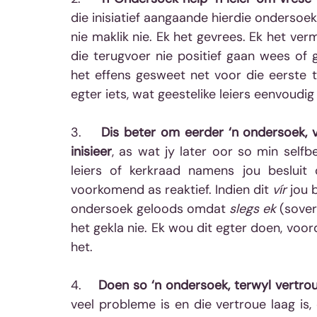
die inisiatief aangaande hierdie ondersoek
nie maklik nie. Ek het gevrees. Ek het ver
die terugvoer nie positief gaan wees of
het effens gesweet net voor die eerste t
egter iets, wat geestelike leiers eenvoudi
3.    
Dis beter om eerder ‘n ondersoek, v
inisieer
, as wat jy later oor so min selfb
leiers of kerkraad namens jou besluit
voorkomend as reaktief. Indien dit 
vír
 jou 
ondersoek geloods omdat 
slegs ek
 (sove
het gekla nie. Ek wou dit egter doen, voo
het.
4.    
Doen so ‘n ondersoek, terwyl vertrou
veel probleme is en die vertroue laag is, 