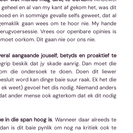
 geheel en al van my kant af gekom het, was dit 
moed en in sommige gevalle selfs geweet, dat al 
 gemaklik gaan wees om te hoor nie. My hande 
erugvoersessie. Vrees oor openbare opinies is 
g moet oorkom. Dit gaan nie oor ons nie.
eral aangaande jouself, betyds en proaktief te 
egrip beskik dat jy skade aanrig. Dan moet die 
 om die ondersoek te doen. Doen dit liewer 
besluit word kan dinge baie suur raak. Ek het die 
r ek weet) gevoel het dis nodig. Niemand anders 
rdat ander mense ook agterkom dat ek dit nodig 
e in die span hoog is
. Wanneer daar alreeds te 
dan is dit baie pynlik om nog na kritiek ook te 