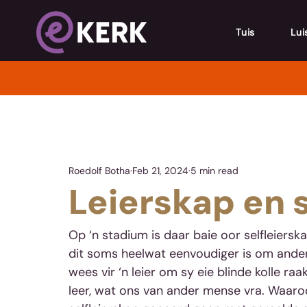
Tuis
Lui
Roedolf Botha
Feb 21, 2024
5 min read
Leierskap en 
Op ‘n stadium is daar baie oor selfleiers
dit soms heelwat eenvoudiger is om ander 
wees vir ‘n leier om sy eie blinde kolle r
leer, wat ons van ander mense vra. Waaroor