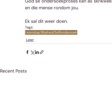
God se ondersoekproses kan as skrikwekk
en die mense rondom jou.
Ek sal dit weer doen.
Tags:
Leierskap
Wysheid
Selfondersoek
Leier
Recent Posts