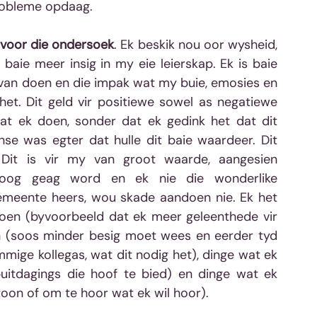
 probleme opdaag.
 voor die ondersoek
. Ek beskik nou oor wysheid, 
baie meer insig in my eie leierskap. Ek is baie 
van doen en die impak wat my buie, emosies en 
. Dit geld vir positiewe sowel as negatiewe 
at ek doen, sonder dat ek gedink het dat dit 
se was egter dat hulle dit baie waardeer. Dit 
Dit is vir my van groot waarde, aangesien 
oog geag word en ek nie die wonderlike 
emeente heers, wou skade aandoen nie. Ek het 
n (byvoorbeeld dat ek meer geleenthede vir 
 (soos minder besig moet wees en eerder tyd 
ige kollegas, wat dit nodig het), dinge wat ek 
itdagings die hoof te bied) en dinge wat ek 
on of om te hoor wat ek wil hoor).