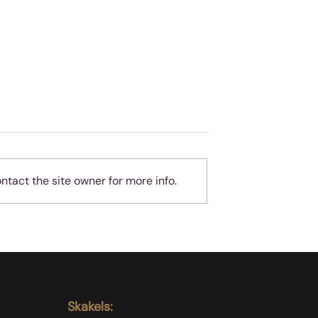
tact the site owner for more info.
f the Rings ons
Die rede vir emosionele
ap leer
intelligensie by leierska
Skakels: