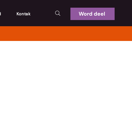
Word deel
d
Kontak