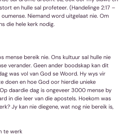
tort en hulle sal profeteer. (Handelinge 2:17 – 
n oumense. Niemand word uitgelaat nie. Om 
ns die hele kerk nodig.
s mense bereik nie. Ons kultuur sal hulle nie 
mense verander. Geen ander boodskap kan dit 
rdag was vol van God se Woord. Hy wys vir 
e doen en hoe God oor hierdie unieke 
. Op daardie dag is ongeveer 3000 mense by 
rd in die leer van die apostels. Hoekom was 
rk? Jy kan nie diegene, wat nog nie bereik is, 
m te werk