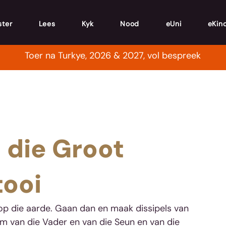
ster
Lees
Kyk
Nood
eUni
eKin
Toer na Turkye, 2026 & 2027, vol bespreek
 die Groot
tooi
op die aarde. Gaan dan en maak dissipels van 
aam van die Vader en van die Seun en van die 