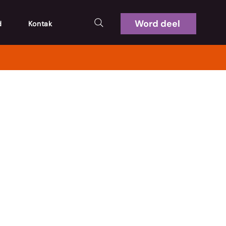
Word deel
d
Kontak