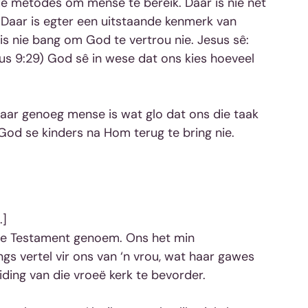
de metodes om mense te bereik. Daar is nie net 
Daar is egter een uitstaande kenmerk van 
 is nie bang om God te vertrou nie. Jesus sê: 
teus 9:29) God sê in wese dat ons kies hoeveel 
aar genoeg mense is wat glo dat ons die taak 
m God se kinders na Hom terug te bring nie.
.]
uwe Testament genoem. Ons het min 
s vertel vir ons van ‘n vrou, wat haar gawes 
ding van die vroeë kerk te bevorder.