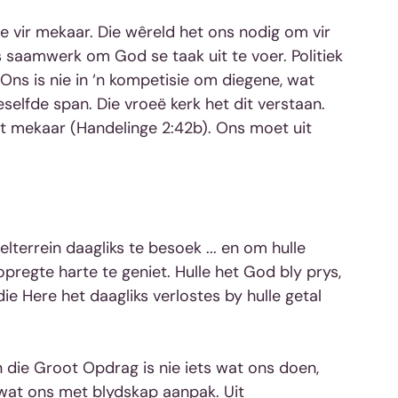
de vir mekaar. Die wêreld het ons nodig om vir 
s saamwerk om God se taak uit te voer. Politiek 
Ons is nie in ‘n kompetisie om diegene, wat 
ieselfde span. Die vroeë kerk het dit verstaan. 
t mekaar (Handelinge 2:42b). Ons moet uit 
terrein daagliks te besoek ... en om hulle 
regte harte te geniet. Hulle het God bly prys, 
ie Here het daagliks verlostes by hulle getal 
n die Groot Opdrag is nie iets wat ons doen, 
g, wat ons met blydskap aanpak. Uit 