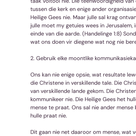
taak voltooi nie. Die teenwoordigheid van d
tussen die kerk en enige ander organisasie
Heilige Gees nie. Maar julle sal krag ontva
julle moet my getuies wees in Jerusalem, i
einde van die aarde. (Handelinge 1:8) Sonde
wat ons doen vir diegene wat nog nie berei
2. Gebruik elke moontlike kommunikasieka
Ons kan nie enige opsie, wat resultate lewer
die Christene in verskillende tale. Die Chr
van verskillende lande gekom. Die Christen
kommunikeer nie. Die Heilige Gees het hulle
mense te praat. Ons sal nie ander mense be
hulle praat nie.
Dit gaan nie net daaroor om mense, wat ver