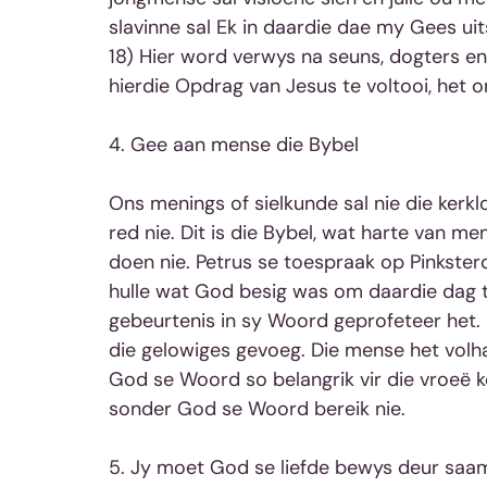
slavinne sal Ek in daardie dae my Gees uits
18) Hier word verwys na seuns, dogters e
hierdie Opdrag van Jesus te voltooi, het o
4. Gee aan mense die Bybel
Ons menings of sielkunde sal nie die kerklo
red nie. Dit is die Bybel, wat harte van 
doen nie. Petrus se toespraak op Pinkste
hulle wat God besig was om daardie dag t
gebeurtenis in sy Woord geprofeteer het
die gelowiges gevoeg. Die mense het volha
God se Woord so belangrik vir die vroeë ke
sonder God se Woord bereik nie.
5. Jy moet God se liefde bewys deur saa