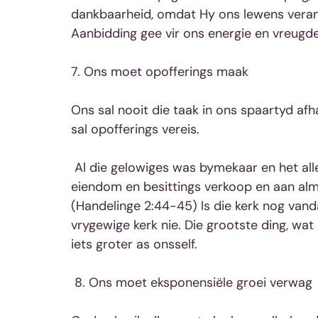
dankbaarheid, omdat Hy ons lewens verand
Aanbidding gee vir ons energie en vreugde
7. Ons moet opofferings maak
Ons sal nooit die taak in ons spaartyd afha
sal opofferings vereis.
 Al die gelowiges was bymekaar en het alles gemeenskaplik besit. Hulle het hulle 
eiendom en besittings verkoop en aan alma
(Handelinge 2:44-45) Is die kerk nog vand
vrygewige kerk nie. Die grootste ding, wat 
iets groter as onsself. 
 8. Ons moet eksponensiële groei verwag