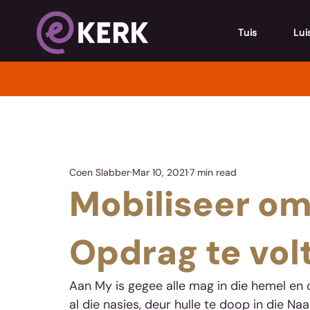
Tuis
Lui
Coen Slabber
Mar 10, 2021
7 min read
Mobiliseer om
Opdrag te vol
Aan My is gegee alle mag in die hemel en 
al die nasies, deur hulle te doop in die N