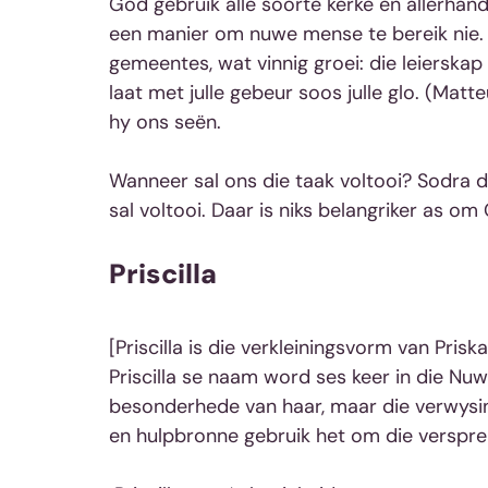
God gebruik alle soorte kerke en allerhan
een manier om nuwe mense te bereik nie. 
gemeentes, wat vinnig groei: die leierskap
laat met julle gebeur soos julle glo. (Mat
hy ons seën.
Wanneer sal ons die taak voltooi? Sodra d
sal voltooi. Daar is niks belangriker as o
Priscilla
[Priscilla is die verkleiningsvorm van Priska
Priscilla se naam word ses keer in die N
besonderhede van haar, maar die verwysing
en hulpbronne gebruik het om die versprei