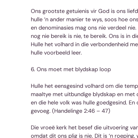
Ons grootste getuienis vir God is ons lief
hulle ‘n ander manier te wys, soos hoe on
en denominasies mag ons nie verdeel nie. 
nog nie bereik is nie, te bereik. Ons is in d
Hulle het volhard in die verbondenheid me
hulle voorbeeld leer.
6. Ons moet met blydskap loop
Hulle het eensgesind volhard om die tempel
maaltye met uitbundige blydskap en met op
en die hele volk was hulle goedgesind. En d
gevoeg
. 
(Handelinge 2:46 – 47)
Die vroeë kerk het besef die uitvoering va
omdat dit ons plig is nie. Dit is ‘n roepin