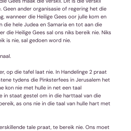
ie Gees maak die verskil. Dit is die verskil 
. Geen ander organisasie of regering het die 
ng, wanneer die Heilige Gees oor julle kom en 
n die hele Judea en Samaria en tot aan die 
r die Heilige Gees sal ons niks bereik nie. Niks 
k is nie, sal gedoen word nie.
naal.
, op die tafel laat nie. In Handelinge 2 praat 
istene tydens die Pinksterfees in Jerusalem het 
e kon nie met hulle in net een taal 
 in staat gestel om in die harttaal van die 
reik, as ons nie in die taal van hulle hart met 
skillende tale praat, te bereik nie. Ons moet 