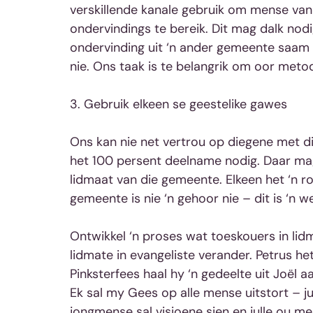
verskillende kanale gebruik om mense van 
ondervindings te bereik. Dit mag dalk no
ondervinding uit ‘n ander gemeente saam 
nie. Ons taak is te belangrik om oor metod
3. Gebruik elkeen se geestelike gawes
Ons kan nie net vertrou op diegene met di
het 100 persent deelname nodig. Daar mag
lidmaat van die gemeente. Elkeen het ‘n ro
gemeente is nie ‘n gehoor nie – dit is ‘n 
Ontwikkel ‘n proses wat toeskouers in lid
lidmate in evangeliste verander. Petrus het
Pinksterfees haal hy ‘n gedeelte uit Joël aa
Ek sal my Gees op alle mense uitstort – jull
jongmense sal visioene sien en julle ou 