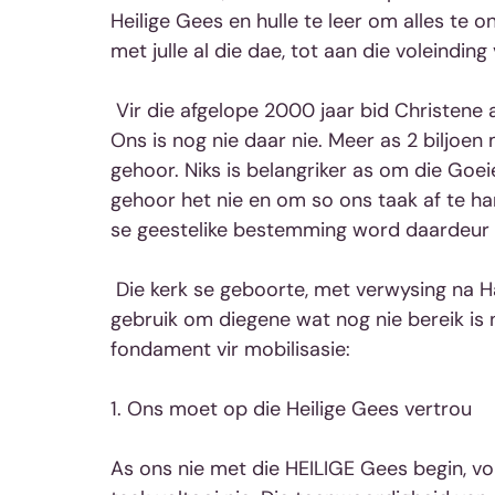
Heilige Gees en hulle te leer om alles te on
met julle al die dae, tot aan die voleinding
 Vir die afgelope 2000 jaar bid Christene al vir die vervulling van hierdie Groot Opdrag. 
Ons is nog nie daar nie. Meer as 2 biljoe
gehoor. Niks is belangriker as om die Goei
gehoor het nie en om so ons taak af te ha
se geestelike bestemming word daardeur 
 Die kerk se geboorte, met verwysing na Handelinge 2, beskryf ‘n model, wat ons kan 
gebruik om diegene wat nog nie bereik is ni
fondament vir mobilisasie:
1. Ons moet op die Heilige Gees vertrou
As ons nie met die HEILIGE Gees begin, vor