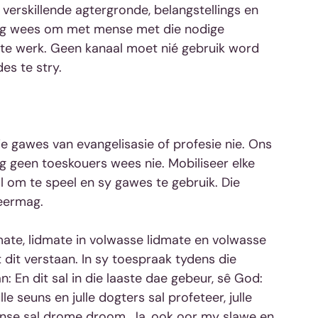
verskillende agtergronde, belangstellings en 
dig wees om met mense met die nodige 
te werk. Geen kanaal moet nié gebruik word 
es te stry.
e gawes van evangelisasie of profesie nie. Ons 
 geen toeskouers wees nie. Mobiliseer elke 
l om te speel en sy gawes te gebruik. Die 
weermag.
mate, lidmate in volwasse lidmate en volwasse 
 dit verstaan. In sy toespraak tydens die 
n: En dit sal in die laaste dae gebeur, sê God: 
e seuns en julle dogters sal profeteer, julle 
mense sal drome droom. Ja, ook oor my slawe en 