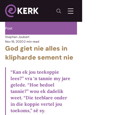
Post
Stephan Joubert
Nov 16, 2020
2 min read
God giet nie alles in
klipharde sement nie
“Kan ek jou teekoppie 
lees?” vra ‘n tannie my jare 
gelede. “Hoe bedoel 
tannie?” wou ek dadelik 
weet. “Die teeblare onder 
in die koppie vertel jou 
toekoms,” sê sy. 