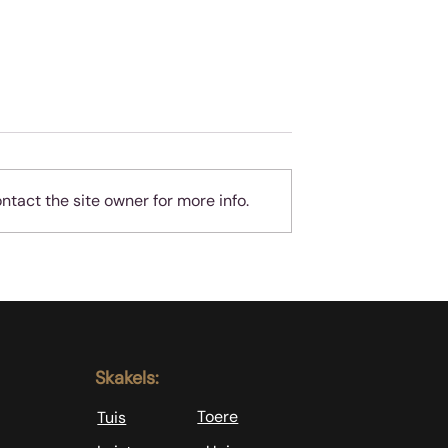
tact the site owner for more info.
geheue
Almal hou van
teleurgesteld wees - ma
jy is nie almal nie!
Skakels:
Toere
Tuis