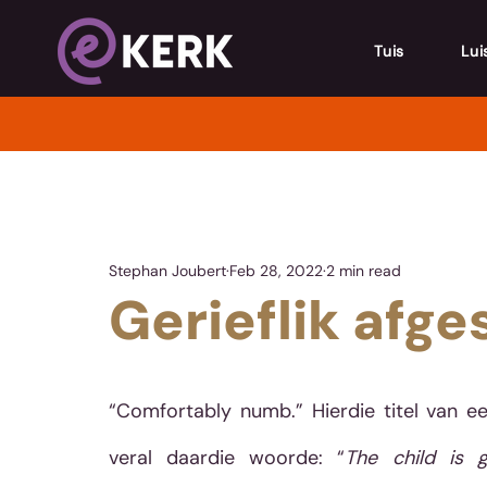
Tuis
Lui
Stephan Joubert
Feb 28, 2022
2 min read
Gerieflik afge
“Comfortably numb.” Hierdie titel van ee
veral daardie woorde: “
The child is 