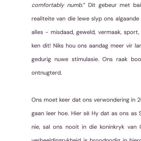
comfortably numb
.” Dit gebeur met bai
realiteite van die lewe slyp ons algaand
alles - misdaad, geweld, vermaak, sport,
ken dit! Niks hou ons aandag meer vir la
gedurig nuwe stimulasie. Ons raak boon
ontnugterd. 
Ons moet keer dat ons verwondering in 
gaan leer hoe. Hier sê Hy dat as ons as 
nie, sal ons nooit in die koninkryk van G
verbeeldingrykheid is broodnodig in hie