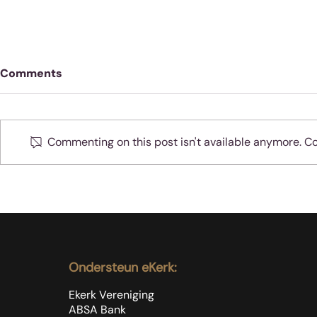
Comments
Commenting on this post isn't available anymore. Con
Oefen jou 
Moenie jubel as slegte
dinge met sondaars
gebeur nie
Ondersteun eKerk:
Ekerk Vereniging
ABSA Bank