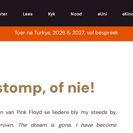
ster
Lees
Kyk
Nood
eUni
eKin
Toer na Turkye, 2026 & 2027, vol bespreek
stomp, of nie!
n van Pink Floyd se liedere bly my steeds by, 
grown. The dream is gone. I have become 