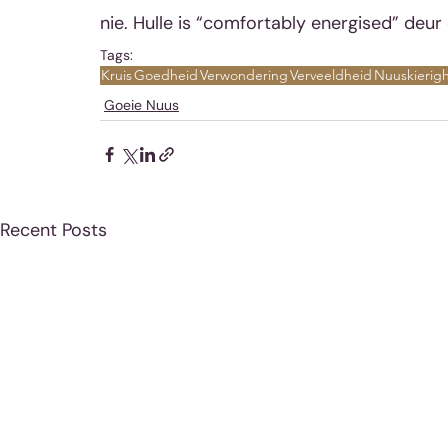
nie. Hulle is “comfortably energised” deur 
Tags:
Kruis
Goedheid
Verwondering
Verveeldheid
Nuuskierig
Goeie Nuus
Recent Posts