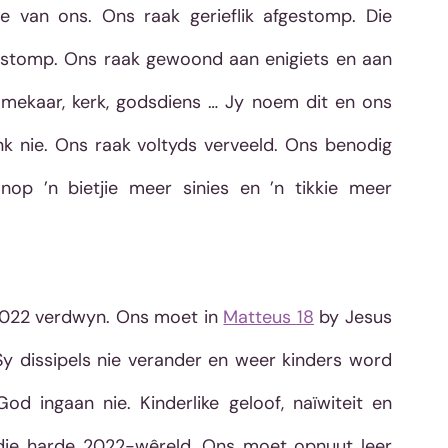
e van ons. Ons raak gerieflik afgestomp. Die 
e stomp. Ons raak gewoond aan enigiets en aan 
 mekaar, kerk, godsdiens … Jy noem dit en ons 
nk nie. Ons raak voltyds verveeld. Ons benodig 
op ’n bietjie meer sinies en ’n tikkie meer 
2022 verdwyn. Ons moet in 
Matteus 18
 by Jesus 
Sy dissipels nie verander en weer kinders word 
od ingaan nie. Kinderlike geloof, naïwiteit en 
rdie harde 2022-wêreld. Ons moet opnuut leer 