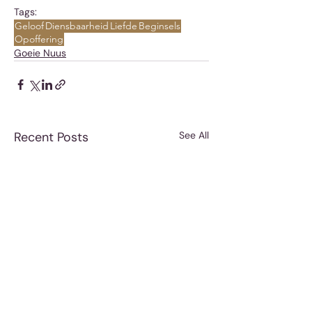
Tags:
Geloof
Diensbaarheid
Liefde
Beginsels
Opoffering
Goeie Nuus
Recent Posts
See All