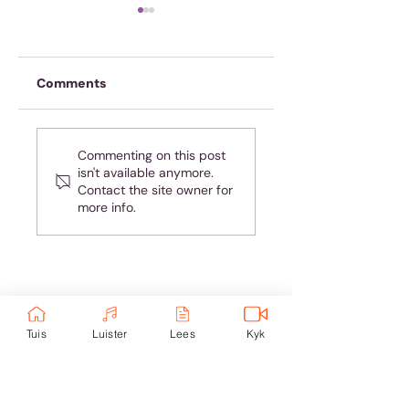
Comments
Oefen jou geheue
Almal hou van
Commenting on this post
teleurgesteld
isn't available anymore.
wees - maar jy is
Contact the site owner for
nie almal nie!
more info.
Ondersteun eKerk:
Tuis
Luister
Lees
Kyk
Ekerk Vereniging
ABSA Bank
Takkode: 632005
Rekening:
4059 699
232