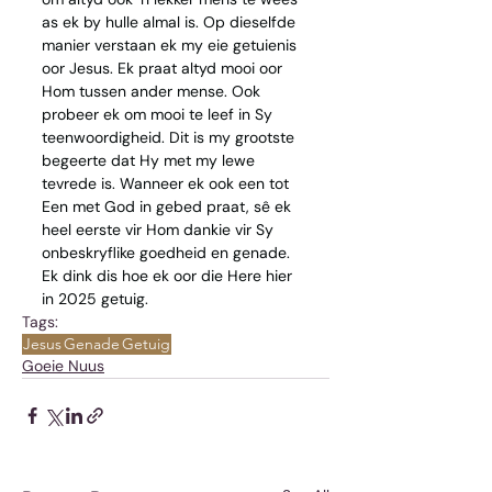
as ek by hulle almal is. Op dieselfde 
manier verstaan ek my eie getuienis 
oor Jesus. Ek praat altyd mooi oor 
Hom tussen ander mense. Ook 
probeer ek om mooi te leef in Sy 
teenwoordigheid. Dit is my grootste 
begeerte dat Hy met my lewe 
tevrede is. Wanneer ek ook een tot 
Een met God in gebed praat, sê ek 
heel eerste vir Hom dankie vir Sy 
onbeskryflike goedheid en genade. 
Ek dink dis hoe ek oor die Here hier 
in 2025 getuig. 
Tags:
Jesus
Genade
Getuig
Goeie Nuus