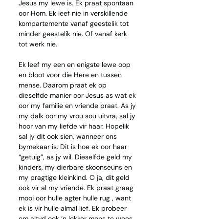
Jesus my lewe is. Ek praat spontaan 
oor Hom. Ek leef nie in verskillende 
kompartemente vanaf geestelik tot 
minder geestelik nie. Of vanaf kerk 
tot werk nie.
Ek leef my een en enigste lewe oop 
en bloot voor die Here en tussen 
mense. Daarom praat ek op 
dieselfde manier oor Jesus as wat ek 
oor my familie en vriende praat. As jy 
my dalk oor my vrou sou uitvra, sal jy 
hoor van my liefde vir haar. Hopelik 
sal jy dit ook sien, wanneer ons 
bymekaar is. Dit is hoe ek oor haar 
“getuig”, as jy wil. Dieselfde geld my 
kinders, my dierbare skoonseuns en 
my pragtige kleinkind. O ja, dit geld 
ook vir al my vriende. Ek praat graag 
mooi oor hulle agter hulle rug , want 
ek is vir hulle almal lief. Ek probeer 
om altyd ook ‘n lekker mens te wees 