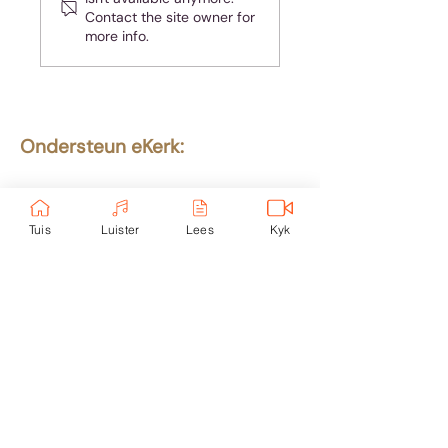
wees - maar jy is
Contact the site owner for
nie almal nie!
more info.
Ondersteun eKerk:
Ekerk Vereniging
ABSA Bank
Takkode: 632005
Tuis
Luister
Lees
Kyk
Rekening:
4059 699
232
Epos:
info@ekerk.org
Skakels:
Tuis
Toere