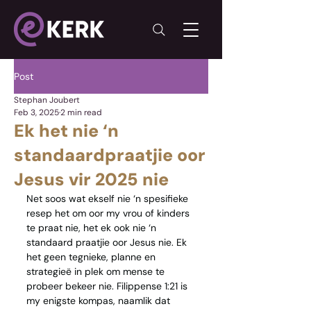
Post
Stephan Joubert
Feb 3, 2025
2 min read
Ek het nie ‘n
standaardpraatjie oor
Jesus vir 2025 nie
Net soos wat ekself nie ‘n spesifieke 
resep het om oor my vrou of kinders 
te praat nie, het ek ook nie ‘n 
standaard praatjie oor Jesus nie. Ek 
het geen tegnieke, planne en 
strategieë in plek om mense te 
probeer bekeer nie. Filippense 1:21 is 
my enigste kompas, naamlik dat 