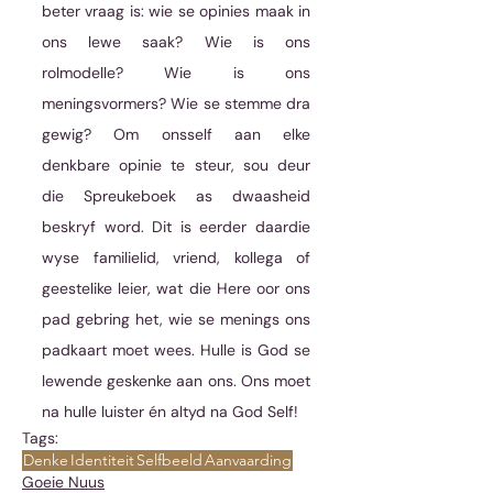
beter vraag is: wie se opinies maak in 
ons lewe saak? Wie is ons 
rolmodelle? Wie is ons 
meningsvormers? Wie se stemme dra 
gewig? Om onsself aan elke 
denkbare opinie te steur, sou deur 
die Spreukeboek as dwaasheid 
beskryf word. Dit is eerder daardie 
wyse familielid, vriend, kollega of 
geestelike leier, wat die Here oor ons 
pad gebring het, wie se menings ons 
padkaart moet wees. Hulle is God se 
lewende geskenke aan ons. Ons moet 
na hulle luister én altyd na God Self!
Tags:
Denke
Identiteit
Selfbeeld
Aanvaarding
Goeie Nuus