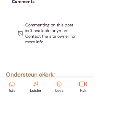
Comments
Oefen jou geheue
Almal hou van
Commenting on this post
teleurgesteld
isn't available anymore.
wees - maar jy is
Contact the site owner for
nie almal nie!
more info.
Ondersteun eKerk:
Ekerk Vereniging
Tuis
Luister
Lees
Kyk
ABSA Bank
Takkode: 632005
Rekening:
4059 699
232
Epos:
info@ekerk.org