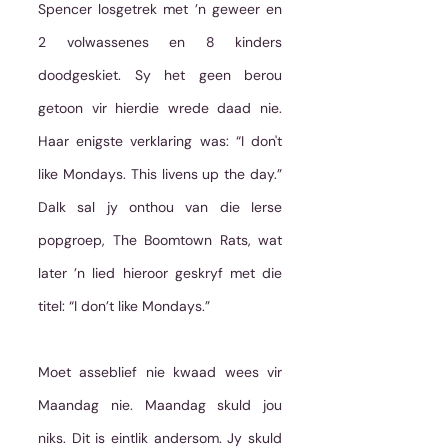
Spencer losgetrek met ’n geweer en 
2 volwassenes en 8 kinders 
doodgeskiet. Sy het geen berou 
getoon vir hierdie wrede daad nie. 
Haar enigste verklaring was: “I don't 
like Mondays. This livens up the day.”  
Dalk sal jy onthou van die Ierse 
popgroep, The Boomtown Rats, wat 
later ’n lied hieroor geskryf met die 
titel: “I don’t like Mondays.” 
Moet asseblief nie kwaad wees vir 
Maandag nie. Maandag skuld jou 
niks. Dit is eintlik andersom. Jy skuld 