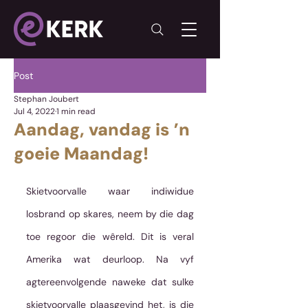
Post
Stephan Joubert
Jul 4, 2022
1 min read
Aandag, vandag is ’n
goeie Maandag!
Skietvoorvalle waar indiwidue 
losbrand op skares, neem by die dag 
toe regoor die wêreld. Dit is veral 
Amerika wat deurloop. Na vyf 
agtereenvolgende naweke dat sulke 
skietvoorvalle plaasgevind het, is die 