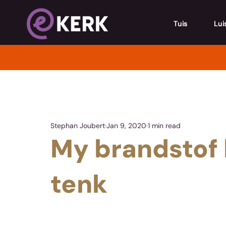
Tuis
Lui
Stephan Joubert
Jan 9, 2020
1 min read
My brandstof 
tenk