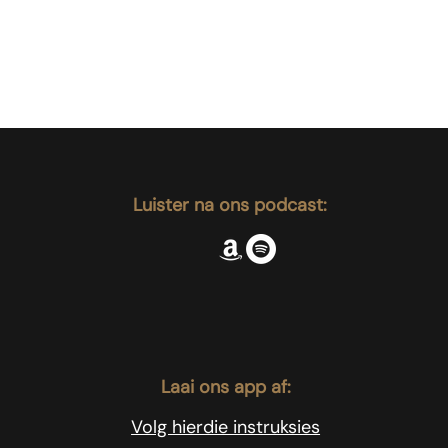
Luister na ons podcast:
Laai ons app af:
Volg hierdie instruksies