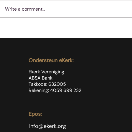
Write a comment...
Geloof werk nie soos
Moenie jube
vernis nie
dinge met 
gebeur nie
Ondersteun eKerk:
Ekerk Vereniging
ABSA Bank
Takkode: 632005
Rekening: 4059 699
232
Epos:
info@ekerk.org