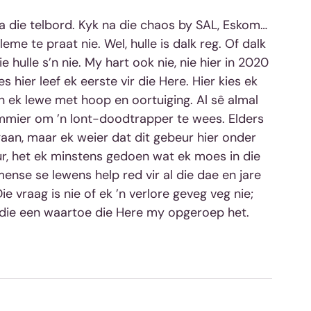
me te praat nie. Wel, hulle is dalk reg. Of dalk 
e hulle s’n nie. My hart ook nie, nie hier in 2020 
s hier leef ek eerste vir die Here. Hier kies ek 
n ek lewe met hoop en oortuiging. Al sê almal 
ummier om ’n lont-doodtrapper te wees. Elders 
n, maar ek weier dat dit gebeur hier onder 
r, het ek minstens gedoen wat ek moes in die 
nse se lewens help red vir al die dae en jare 
e vraag is nie of ek ’n verlore geveg veg nie; 
ardie een waartoe die Here my opgeroep het. 