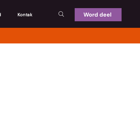
Word deel
d
Kontak