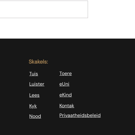
Koffie is nie genoeg nie
l as slegte
sondaars
Skakels:
Toere
Tuis
Luister
eUni
eKind
Lees
Kontak
Kyk
Privaatheidsbeleid
Nood