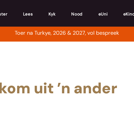
ster
Lees
Kyk
Nood
eUni
eKin
Toer na Turkye, 2026 & 2027, vol bespreek
kom uit ’n ander