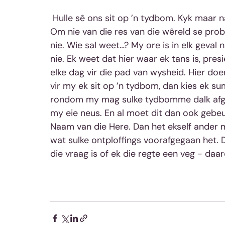
 Hulle sê ons sit op ’n tydbom. Kyk maar na die telbord. Kyk na die chaos by SAL, Eskom… 
Om nie van die res van die wêreld se proble
nie. Wie sal weet…? My ore is in elk geval ni
nie. Ek weet dat hier waar ek tans is, presie
elke dag vir die pad van wysheid. Hier doe
vir my ek sit op ’n tydbom, dan kies ek s
rondom my mag sulke tydbomme dalk afgaa
my eie neus. En al moet dit dan ook gebeu
Naam van die Here. Dan het ekself ander me
wat sulke ontploffings voorafgegaan het. Di
die vraag is of ek die regte een veg - da