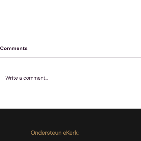
Comments
Write a comment...
Geloof werk nie soos
Moenie jube
vernis nie
dinge met 
gebeur nie
Ondersteun eKerk: