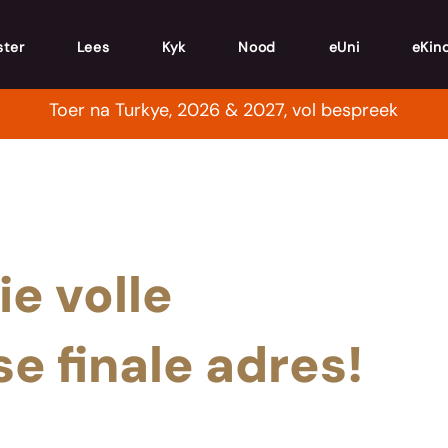
ster
Lees
Kyk
Nood
eUni
eKin
Toer na Turkye, 2026 & 2027, vol bespreek
ie volle
se finale adres!