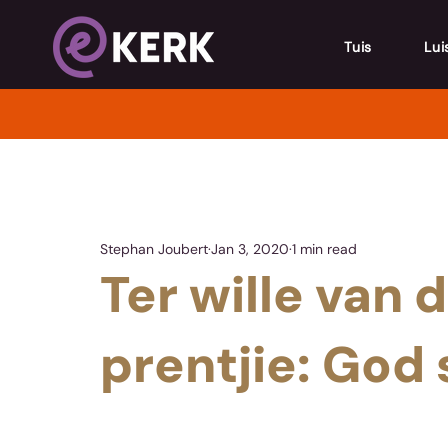
Tuis
Lui
Stephan Joubert
Jan 3, 2020
1 min read
Ter wille van d
prentjie: God 