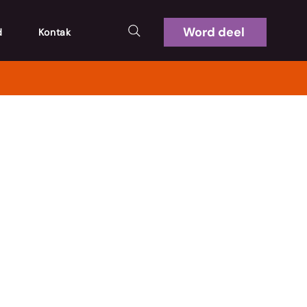
Word deel
d
Kontak