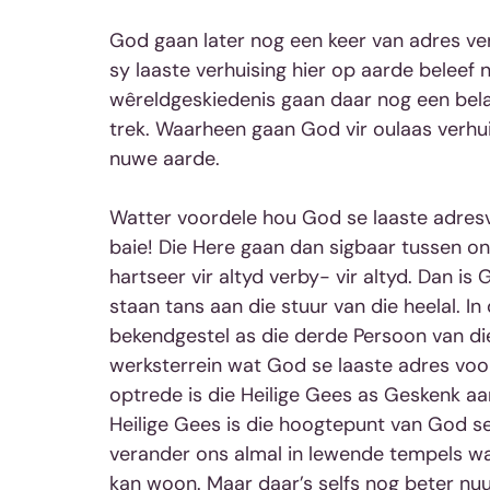
God gaan later nog een keer van adres ver
sy laaste verhuising hier op aarde beleef n
wêreldgeskiedenis gaan daar nog een bela
trek. Waarheen gaan God vir oulaas verhuis
nuwe aarde.
Watter voordele hou God se laaste adresve
baie! Die Here gaan dan sigbaar tussen ons
hartseer vir altyd verby- vir altyd. Dan i
staan tans aan die stuur van die heelal. I
bekendgestel as die derde Persoon van die 
werksterrein wat God se laaste adres voo
optrede is die Heilige Gees as Geskenk aa
Heilige Gees is die hoogtepunt van God s
verander ons almal in lewende tempels w
kan woon. Maar daar’s selfs nog beter nu