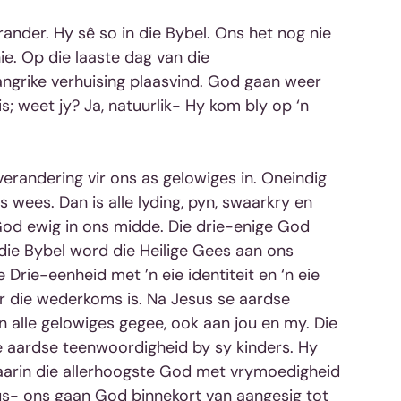
ander. Hy sê so in die Bybel. Ons het nog nie 
ie. Op die laaste dag van die 
ngrike verhuising plaasvind. God gaan weer 
; weet jy? Ja, natuurlik- Hy kom bly op ‘n 
randering vir ons as gelowiges in. Oneindig 
 wees. Dan is alle lyding, pyn, swaarkry en 
s God ewig in ons midde. Die drie-enige God 
n die Bybel word die Heilige Gees aan ons 
Drie-eenheid met ’n eie identiteit en ‘n eie 
r die wederkoms is. Na Jesus se aardse 
n alle gelowiges gegee, ook aan jou en my. Die 
e aardse teenwoordigheid by sy kinders. Hy 
aarin die allerhoogste God met vrymoedigheid 
us- ons gaan God binnekort van aangesig tot 