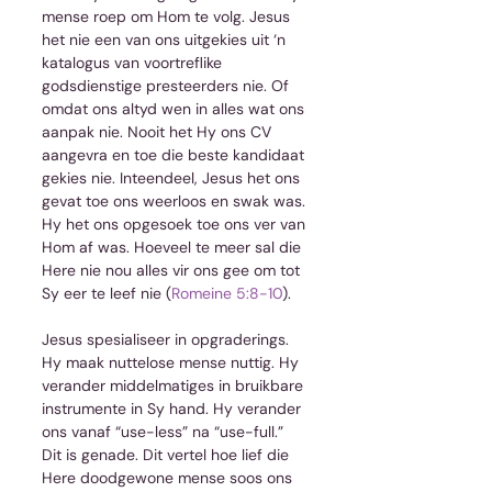
mense roep om Hom te volg. Jesus 
het nie een van ons uitgekies uit ‘n 
katalogus van voortreflike 
godsdienstige presteerders nie. Of 
omdat ons altyd wen in alles wat ons 
aanpak nie. Nooit het Hy ons CV 
aangevra en toe die beste kandidaat 
gekies nie. Inteendeel, Jesus het ons 
gevat toe ons weerloos en swak was. 
Hy het ons opgesoek toe ons ver van 
Hom af was. Hoeveel te meer sal die 
Here nie nou alles vir ons gee om tot 
Sy eer te leef nie (
Romeine 5:8-10
).
Jesus spesialiseer in opgraderings. 
Hy maak nuttelose mense nuttig. Hy 
verander middelmatiges in bruikbare 
instrumente in Sy hand. Hy verander 
ons vanaf “use-less” na “use-full.” 
Dit is genade. Dit vertel hoe lief die 
Here doodgewone mense soos ons 