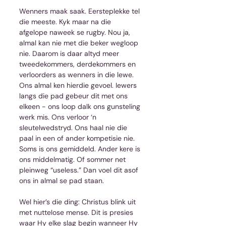
Wenners maak saak. Eersteplekke tel 
die meeste. Kyk maar na die 
afgelope naweek se rugby. Nou ja, 
almal kan nie met die beker wegloop 
nie. Daarom is daar altyd meer 
tweedekommers, derdekommers en 
verloorders as wenners in die lewe. 
Ons almal ken hierdie gevoel. Iewers 
langs die pad gebeur dit met ons 
elkeen - ons loop dalk ons gunsteling 
werk mis. Ons verloor ‘n 
sleutelwedstryd. Ons haal nie die 
paal in een of ander kompetisie nie. 
Soms is ons gemiddeld. Ander kere is 
ons middelmatig. Of sommer net 
pleinweg “useless.” Dan voel dit asof 
ons in almal se pad staan.
Wel hier’s die ding: Christus blink uit 
met nuttelose mense. Dit is presies 
waar Hy elke slag begin wanneer Hy 