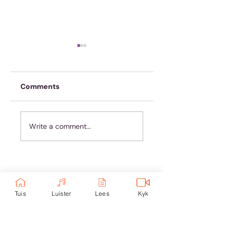
Comments
Hoe om te reage
Koffie is nie genoeg
Write a comment...
nie
Ondersteun eKerk:
Tuis
Luister
Lees
Kyk
Ekerk Vereniging
ABSA Bank
Takkode: 632005