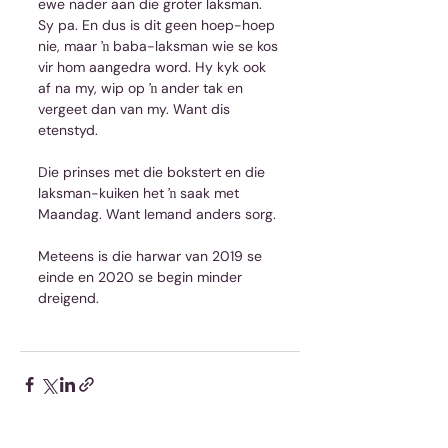
ewe nader aan die groter laksman. 
Sy pa. En dus is dit geen hoep-hoep 
nie, maar ŉ baba-laksman wie se kos 
vir hom aangedra word. Hy kyk ook 
af na my, wip op ŉ ander tak en 
vergeet dan van my. Want dis 
etenstyd.
Die prinses met die bokstert en die 
laksman-kuiken het ŉ saak met 
Maandag. Want Iemand anders sorg.
Meteens is die harwar van 2019 se 
einde en 2020 se begin minder 
dreigend.