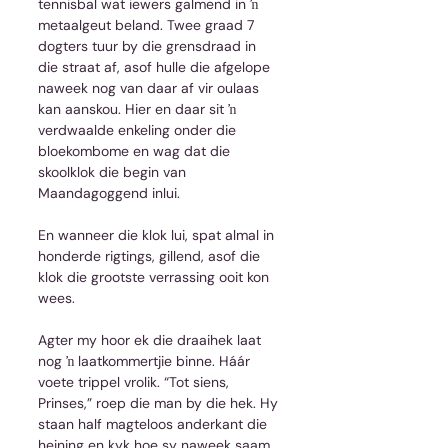
tennisbal wat iewers galmend in ŉ 
metaalgeut beland. Twee graad 7 
dogters tuur by die grensdraad in 
die straat af, asof hulle die afgelope 
naweek nog van daar af vir oulaas 
kan aanskou. Hier en daar sit ŉ 
verdwaalde enkeling onder die 
bloekombome en wag dat die 
skoolklok die begin van 
Maandagoggend inlui.
En wanneer die klok lui, spat almal in 
honderde rigtings, gillend, asof die 
klok die grootste verrassing ooit kon 
wees.
Agter my hoor ek die draaihek laat 
nog ŉ laatkommertjie binne. Háár 
voete trippel vrolik. “Tot siens, 
Prinses,” roep die man by die hek. Hy 
staan half magteloos anderkant die 
heining en kyk hoe sy naweek saam 