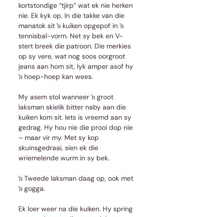
kortstondige “tjirp” wat ek nie herken 
nie. Ek kyk op. In die takke van die 
manatok sit ŉ kuiken opgepof in ŉ 
tennisbal-vorm. Net sy bek en V-
stert breek die patroon. Die merkies 
op sy vere, wat nog soos oorgroot 
jeans aan hom sit, lyk amper asof hy 
ŉ hoep-hoep kan wees.
My asem stol wanneer ŉ groot 
laksman skielik bitter naby aan die 
kuiken kom sit. Iets is vreemd aan sy 
gedrag. Hy hou nie die prooi dop nie 
– maar vir my. Met sy kop 
skuinsgedraai, sien ek die 
wriemelende wurm in sy bek.
ŉ Tweede laksman daag op, ook met 
ŉ gogga.
Ek loer weer na die kuiken. Hy spring 