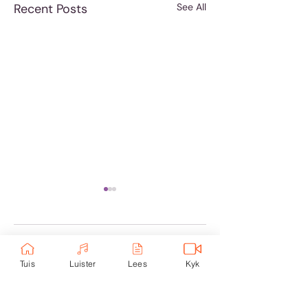
Recent Posts
See All
Comments
Tuis
Luister
Lees
Kyk
Geloof werk nie
Moenie jubel as
Write a comment...
soos vernis nie
slegte dinge met