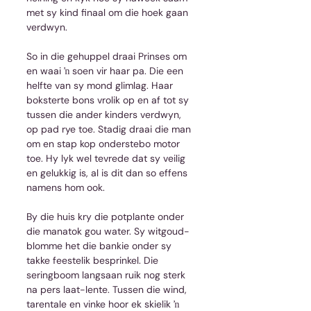
met sy kind finaal om die hoek gaan 
verdwyn.
So in die gehuppel draai Prinses om 
en waai ŉ soen vir haar pa. Die een 
helfte van sy mond glimlag. Haar 
boksterte bons vrolik op en af tot sy 
tussen die ander kinders verdwyn, 
op pad rye toe. Stadig draai die man 
om en stap kop onderstebo motor 
toe. Hy lyk wel tevrede dat sy veilig 
en gelukkig is, al is dit dan so effens 
namens hom ook.
By die huis kry die potplante onder 
die manatok gou water. Sy witgoud-
blomme het die bankie onder sy 
takke feestelik besprinkel. Die 
seringboom langsaan ruik nog sterk 
na pers laat-lente. Tussen die wind, 
tarentale en vinke hoor ek skielik ŉ 