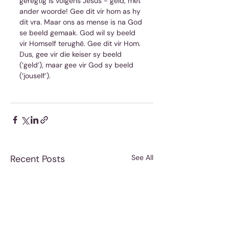
geregtig is volgens Jesus - geld, met 
ander woorde! Gee dit vir hom as hy 
dit vra. Maar ons as mense is na God 
se beeld gemaak. God wil sy beeld 
vir Homself terughê. Gee dit vir Hom. 
Dus, gee vir die keiser sy beeld 
(‘geld’), maar gee vir God sy beeld 
(‘jouself’).
Recent Posts
See All