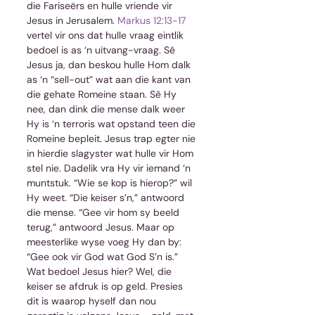
die Fariseërs en hulle vriende vir 
Jesus in Jerusalem. 
Markus 12:13-17
vertel vir ons dat hulle vraag eintlik 
bedoel is as ‘n uitvang-vraag. Sê 
Jesus ja, dan beskou hulle Hom dalk 
as ‘n “sell-out” wat aan die kant van 
die gehate Romeine staan. Sê Hy 
nee, dan dink die mense dalk weer 
Hy is ‘n terroris wat opstand teen die 
Romeine bepleit. Jesus trap egter nie 
in hierdie slagyster wat hulle vir Hom 
stel nie. Dadelik vra Hy vir iemand ‘n 
muntstuk. “Wie se kop is hierop?” wil 
Hy weet. “Die keiser s’n,” antwoord 
die mense. “Gee vir hom sy beeld 
terug,” antwoord Jesus. Maar op 
meesterlike wyse voeg Hy dan by: 
“Gee ook vir God wat God S’n is.” 
Wat bedoel Jesus hier? Wel, die 
keiser se afdruk is op geld. Presies 
dit is waarop hyself dan nou 