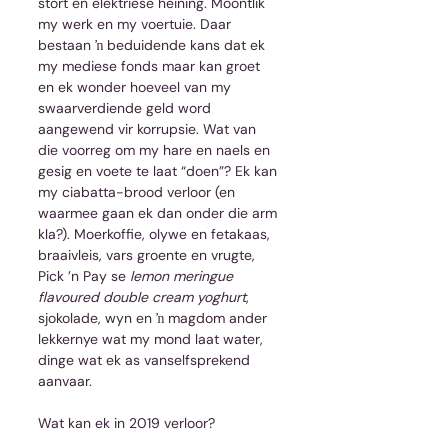
stort en elektriese heining. Moontlik 
my werk en my voertuie. Daar 
bestaan ŉ beduidende kans dat ek 
my mediese fonds maar kan groet 
en ek wonder hoeveel van my 
swaarverdiende geld word 
aangewend vir korrupsie. Wat van 
die voorreg om my hare en naels en 
gesig en voete te laat “doen”? Ek kan 
my ciabatta-brood verloor (en 
waarmee gaan ek dan onder die arm 
kla?). Moerkoffie, olywe en fetakaas, 
braaivleis, vars groente en vrugte, 
Pick ’n Pay se 
lemon meringue 
flavoured double cream yoghurt
, 
sjokolade, wyn en ŉ magdom ander 
lekkernye wat my mond laat water, 
dinge wat ek as vanselfsprekend 
aanvaar.
Wat kan ek in 2019 verloor?