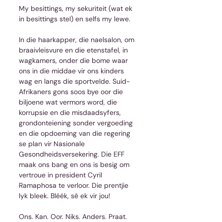
My besittings, my sekuriteit (wat ek 
in besittings stel) en selfs my lewe.
In die haarkapper, die naelsalon, om 
braaivleisvure en die etenstafel, in 
wagkamers, onder die bome waar 
ons in die middae vir ons kinders 
wag en langs die sportvelde. Suid-
Afrikaners gons soos bye oor die 
biljoene wat vermors word, die 
korrupsie en die misdaadsyfers, 
grondonteiening sonder vergoeding 
en die opdoeming van die regering 
se plan vir Nasionale 
Gesondheidsversekering. Die EFF 
maak ons bang en ons is besig om 
vertroue in president Cyril 
Ramaphosa te verloor. Die prentjie 
lyk bleek. Bléék, sê ek vir jou!
Ons. Kan. Oor. Niks. Anders. Praat. 