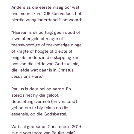
Anders as die eerste vraag oor wat 
ons moontlik in 2019 kán verloor, het 
hierdie vraag inderdaad ŉ antwoord:
“Hiervan is ek oortuig: geen dood of 
lewe of engele of magte of 
teenswoordige of toekomstige dinge 
of kragte of hoogte of diepte of 
enigiets anders in die skepping kan 
ons van die liefde van God skei nie, 
die liefde wat daar is in Christus 
Jesus ons Here.”
Paulus is deur hel op aarde. En 
steeds het hy die geloof, 
deursettingsvermoë (en verstand) 
gehad om te bly fokus op die 
essensie, op die Godsbestel.
Wat sal gebeur as Christene in 2019 
in die voetspore van Paulus volg?  