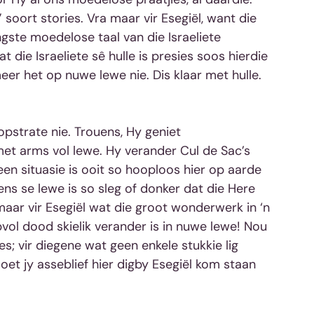
soort stories. Vra maar vir Esegiël, want die 
ngste moedelose taal van die Israeliete 
 die Israeliete sê hulle is presies soos hierdie 
er het op nuwe lewe nie. Dis klaar met hulle. 
pstrate nie. Trouens, Hy geniet 
t arms vol lewe. Hy verander Cul de Sac’s 
en situasie is ooit so hooploos hier op aarde 
s se lewe is so sleg of donker dat die Here 
maar vir Esegiël wat die groot wonderwerk in ‘n 
pvol dood skielik verander is in nuwe lewe! Nou 
es; vir diegene wat geen enkele stukkie lig 
moet jy asseblief hier digby Esegiël kom staan 