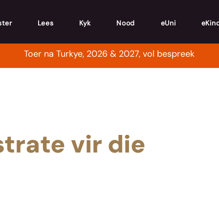
ster
Lees
Kyk
Nood
eUni
eKin
Toer na Turkye, 2026 & 2027, vol bespreek
rate vir die