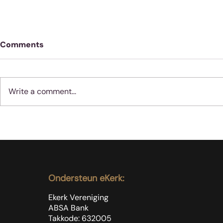
Comments
Write a comment...
Geloof werk nie soos
Moenie jube
vernis nie
dinge met 
gebeur nie
Ondersteun eKerk:
Ekerk Vereniging
ABSA Bank
Takkode: 632005