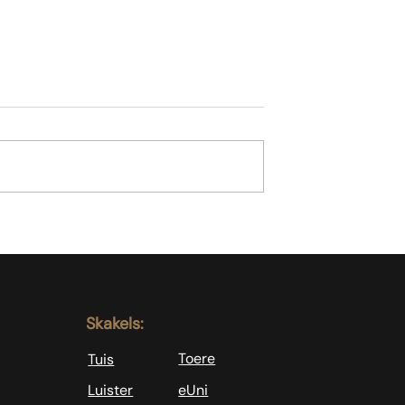
Koffie is nie genoeg nie
l as slegte
sondaars
Skakels:
Toere
Tuis
Luister
eUni