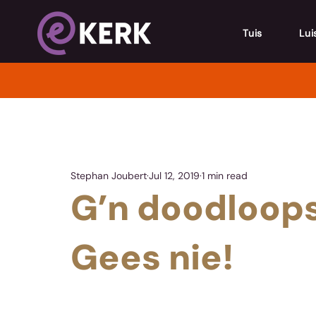
Tuis
Lui
Stephan Joubert
Jul 12, 2019
1 min read
G’n doodloopst
Gees nie!