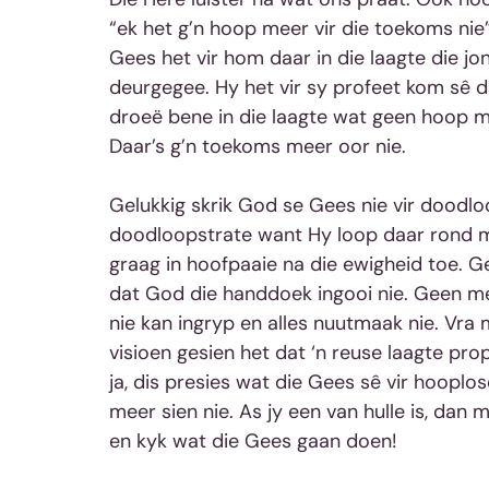
“ek het g’n hoop meer vir die toekoms nie” 
Gees het vir hom daar in die laagte die jo
deurgegee. Hy het vir sy profeet kom sê dat
droeë bene in die laagte wat geen hoop me
Daar’s g’n toekoms meer oor nie.
Gelukkig skrik God se Gees nie vir doodloo
doodloopstrate want Hy loop daar rond me
graag in hoofpaaie na die ewigheid toe. Ge
dat God die handdoek ingooi nie. Geen men
nie kan ingryp en alles nuutmaak nie. Vra 
visioen gesien het dat ‘n reuse laagte pro
ja, dis presies wat die Gees sê vir hooplos
meer sien nie. As jy een van hulle is, dan 
en kyk wat die Gees gaan doen!