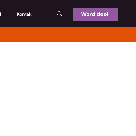
Word deel
d
Kontak