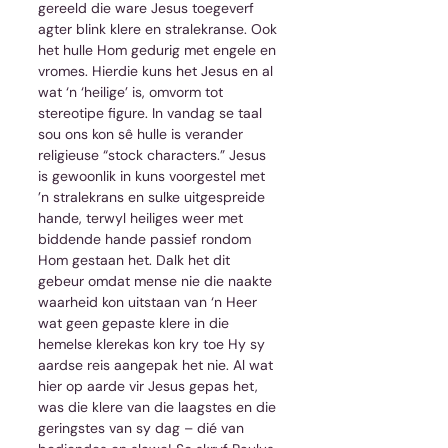
gereeld die ware Jesus toegeverf 
agter blink klere en stralekranse. Ook 
het hulle Hom gedurig met engele en 
vromes. Hierdie kuns het Jesus en al 
wat ‘n ‘heilige’ is, omvorm tot 
stereotipe figure. In vandag se taal 
sou ons kon sê hulle is verander 
religieuse “stock characters.” Jesus 
is gewoonlik in kuns voorgestel met 
’n stralekrans en sulke uitgespreide 
hande, terwyl heiliges weer met 
biddende hande passief rondom 
Hom gestaan het. Dalk het dit 
gebeur omdat mense nie die naakte 
waarheid kon uitstaan van ‘n Heer 
wat geen gepaste klere in die 
hemelse klerekas kon kry toe Hy sy 
aardse reis aangepak het nie. Al wat 
hier op aarde vir Jesus gepas het, 
was die klere van die laagstes en die 
geringstes van sy dag – dié van 