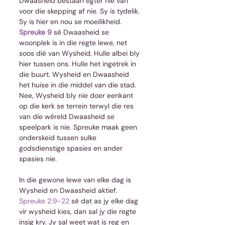
Dwaasheid bestaan egter nie van 
voor die skepping af nie. Sy is tydelik. 
Sy is hier en nou se moeilikheid. 
Spreuke 9
 sê Dwaasheid se 
woonplek is in die regte lewe, net 
soos dié van Wysheid. Hulle albei bly 
hier tussen ons. Hulle het ingetrek in 
die buurt. Wysheid en Dwaasheid 
het huise in die middel van die stad. 
Nee, Wysheid bly nie doer eenkant 
op die kerk se terrein terwyl die res 
van die wêreld Dwaasheid se 
speelpark is nie. Spreuke maak geen 
onderskeid tussen sulke 
godsdienstige spasies en ander 
spasies nie. 
In die gewone lewe van elke dag is 
Wysheid en Dwaasheid aktief. 
Spreuke 2:9-22
 sê dat as jy elke dag 
vir wysheid kies, dan sal jy die regte 
insig kry. Jy sal weet wat is reg en 