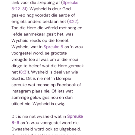
lank voor die skepping af (
Spreuke 
8:22-31
). Wysheid is deur God 
geskep nog voordat die aarde of 
enigiets anders bestaan het (
8:22
). 
Toe die Here die wêreld met sorg en 
liefde aanmekaar gesit het, was 
Wysheid reeds op die toneel. 
Wysheid, wat in 
Spreuke 8
 as ’n vrou 
voorgestel word, se grootste 
vreugde toe al was om al die mooi 
dinge te beleef wat die Here gemaak 
het (
8:31
). Wysheid is deel van wie 
God is. Dit is nie net ’n klompie 
spreuke wat mense op Facebook of 
Instagram plaas nie. Of iets wat 
sommige gelowiges nou en dan 
uitleef nie. Wysheid is ewig.
Dit is nie net wysheid wat in 
Spreuke 
8-9
 as ’n vrou voorgestel word nie. 
Dwaasheid word ook so uitgebeeld. 