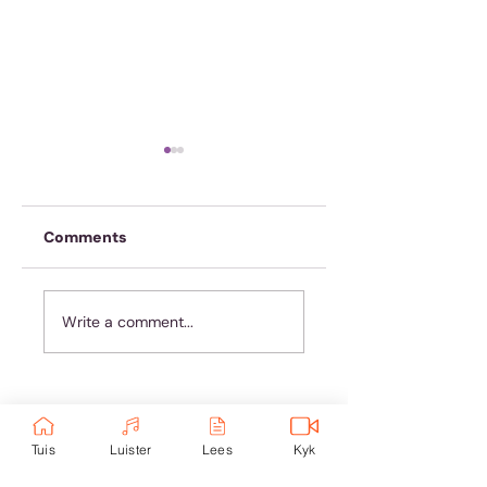
Comments
Hoe om te reage
Koffie is nie genoeg
Write a comment...
nie
Ondersteun eKerk:
Tuis
Luister
Lees
Kyk
Ekerk Vereniging