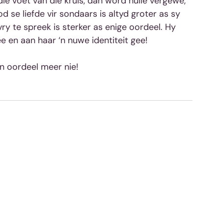
e voet van die kruis, dan word hulle vergewe, 
se liefde vir sondaars is altyd groter as sy 
 te spreek is sterker as enige oordeel. Hy 
ee en aan haar ‘n nuwe identiteit gee!
n oordeel meer nie!