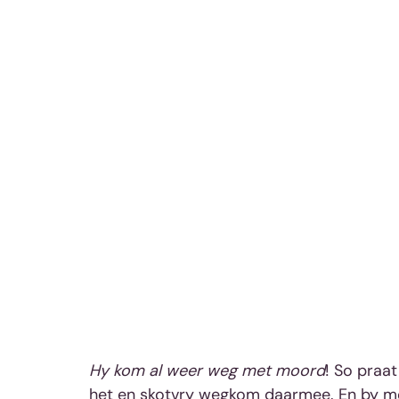
Hy kom al weer weg met moord
! So praa
het en skotvry wegkom daarmee. En by m