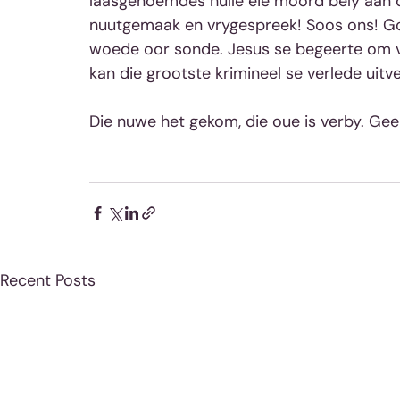
laasgenoemdes hulle eie moord bely aan di
nuutgemaak en vrygespreek! Soos ons! God 
woede oor sonde. Jesus se begeerte om vry
kan die grootste krimineel se verlede uitv
Die nuwe het gekom, die oue is verby. Gee
Recent Posts