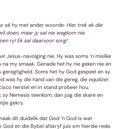
uur sê hy met ander woorde: 
Hier trek ek die 
wil doen, maar jy sal nie wegkom nie. 
pen ry! Ek sal daarvoor sorg!
vir Jesus-navolging nie. Hy was soms ‘n mislike 
os na my smaak. Genade het hy nie geken nie en 
s geregtigheid. Soms het hy God gespeel en sy 
d was hy die hand van die gereg, die 
equilizer
, 
cisco herstel en in stand probeer hou. 
k sy Nemesis teenkom, dan juig die skare en 
tjie gekry.
maak dit duidelik dat God ‘n God is wat 
 God en die Bybel afskryf juis om hierdie rede. 