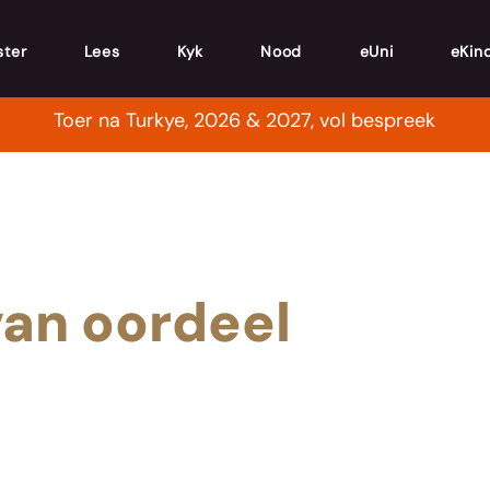
ster
Lees
Kyk
Nood
eUni
eKin
Toer na Turkye, 2026 & 2027, vol bespreek
van oordeel