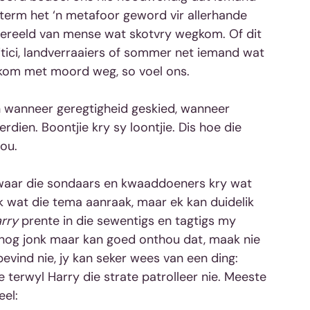
e term het ‘n metafoor geword vir allerhande 
reeld van mense wat skotvry wegkom. Of dit 
itici, landverraaiers of sommer net iemand wat 
 kom met moord weg, so voel ons.
 wanneer geregtigheid geskied, wanneer 
dien. Boontjie kry sy loontjie. Dis hoe die 
ou.
 waar die sondaars en kwaaddoeners kry wat 
k wat die tema aanraak, maar ek kan duidelik 
arry
 prente in die sewentigs en tagtigs my 
s nog jonk maar kan goed onthou dat, maak nie 
 bevind nie, jy kan seker wees van een ding: 
erwyl Harry die strate patrolleer nie. Meeste 
el: