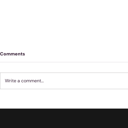
Comments
Write a comment...
Geloof werk nie soos
Moenie jube
vernis nie
dinge met 
gebeur nie