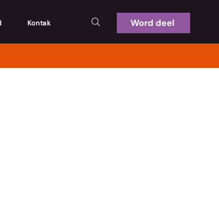
Word deel
d
Kontak