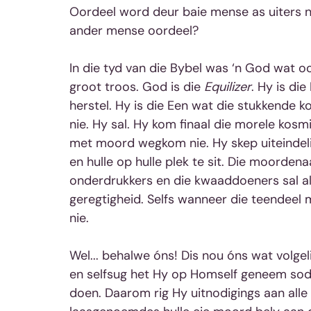
Oordeel word deur baie mense as uiters ne
ander mense oordeel?
In die tyd van die Bybel was ‘n God wat oo
groot troos. God is die 
Equilizer
. Hy is di
herstel. Hy is die Een wat die stukkende 
nie. Hy sal. Hy kom finaal die morele kosm
met moord wegkom nie. Hy skep uiteindelik
en hulle op hulle plek te sit. Die moordena
onderdrukkers en die kwaaddoeners sal al
geregtigheid. Selfs wanneer die teendee
nie.
Wel... behalwe óns! Dis nou óns wat volgel
en selfsug het Hy op Homself geneem sod
doen. Daarom rig Hy uitnodigings aan all