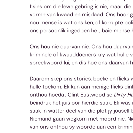
fisies om die lewe gebring is nie, maar di
vorme van kwaad en misdaad. Ons hoor ge
nou mense is wat ons ken, of korrupte pol
ons persoonlik ingedoen het, baie mense
Ons hou nie daarvan nie. Ons hou daarvan
kriminele of kwaaddoeners kry wat hulle ver
spreekwoord lui, en dis hoe ons daarvan h
Daarom skep ons stories, boeke en flieks
hulle toekom. Ek kan aan menige flieks din
onthou hoedat Clint Eastwood se 
Dirty H
beïndruk het juis oor hierdie saak. Ek wa
saak in watter deel van die plot jy jouself
Niemand gaan wegkom met moord nie. Nie t
van ons onthou sy woorde aan een krimine