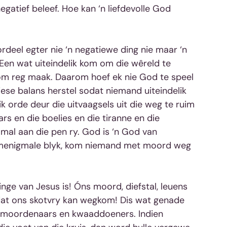
gatief beleef. Hoe kan ‘n liefdevolle God 
rdeel egter nie ‘n negatiewe ding nie maar ‘n 
e Een wat uiteindelik kom om die wêreld te 
kom reg maak. Daarom hoef ek nie God te speel 
iese balans herstel sodat niemand uiteindelik 
 orde deur die uitvaagsels uit die weg te ruim 
ars en die boelies en die tiranne en die 
mal aan die pen ry. God is ‘n God van 
l menigmale blyk, kom niemand met moord weg 
inge van Jesus is! Óns moord, diefstal, leuens 
at ons skotvry kan wegkom! Dis wat genade 
e moordenaars en kwaaddoeners. Indien 