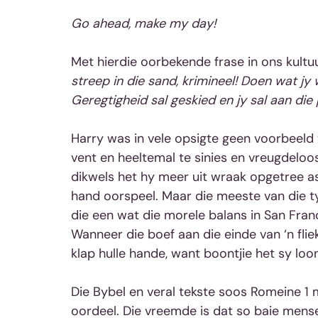
Go ahead, make my day!
Met hierdie oorbekende frase in ons kult
streep in die sand, krimineel! Doen wat jy 
Geregtigheid sal geskied en jy sal aan die 
Harry was in vele opsigte geen voorbeeld 
vent en heeltemal te sinies en vreugdelo
dikwels het hy meer uit wraak opgetree a
hand oorspeel. Maar die meeste van die ty
die een wat die morele balans in San Fran
Wanneer die boef aan die einde van ‘n flie
klap hulle hande, want boontjie het sy loon
Die Bybel en veral tekste soos Romeine 1 
oordeel. Die vreemde is dat so baie mense