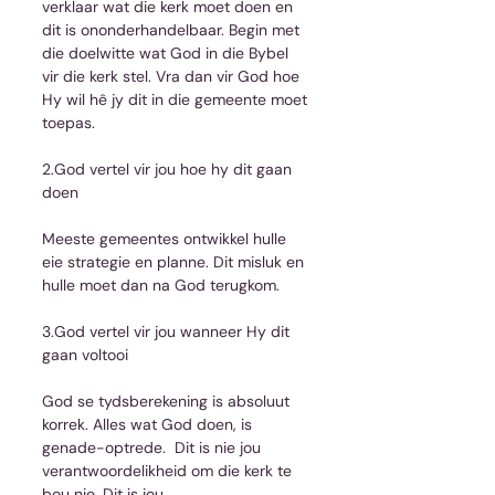
verklaar wat die kerk moet doen en 
dit is ononderhandelbaar. Begin met 
die doelwitte wat God in die Bybel 
vir die kerk stel. Vra dan vir God hoe 
Hy wil hê jy dit in die gemeente moet 
toepas.
2.God vertel vir jou hoe hy dit gaan 
doen
Meeste gemeentes ontwikkel hulle 
eie strategie en planne. Dit misluk en 
hulle moet dan na God terugkom.
3.God vertel vir jou wanneer Hy dit 
gaan voltooi
God se tydsberekening is absoluut 
korrek. Alles wat God doen, is 
genade-optrede.  Dit is nie jou 
verantwoordelikheid om die kerk te 
bou nie. Dit is jou 