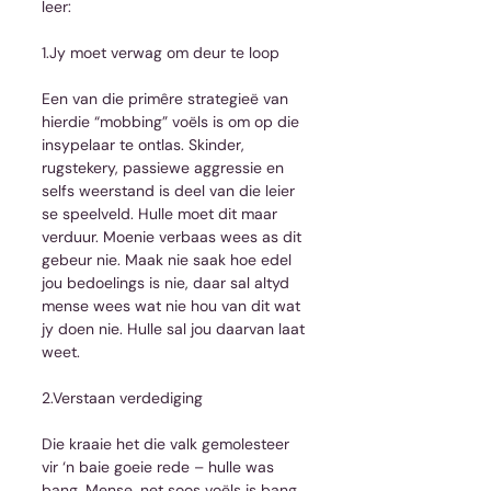
leer:
1.Jy moet verwag om deur te loop
Een van die primêre strategieë van 
hierdie “mobbing” voëls is om op die 
insypelaar te ontlas. Skinder, 
rugstekery, passiewe aggressie en 
selfs weerstand is deel van die leier 
se speelveld. Hulle moet dit maar 
verduur. Moenie verbaas wees as dit 
gebeur nie. Maak nie saak hoe edel 
jou bedoelings is nie, daar sal altyd 
mense wees wat nie hou van dit wat 
jy doen nie. Hulle sal jou daarvan laat 
weet.
2.Verstaan verdediging
Die kraaie het die valk gemolesteer 
vir ‘n baie goeie rede – hulle was 
bang. Mense, net soos voëls is bang 