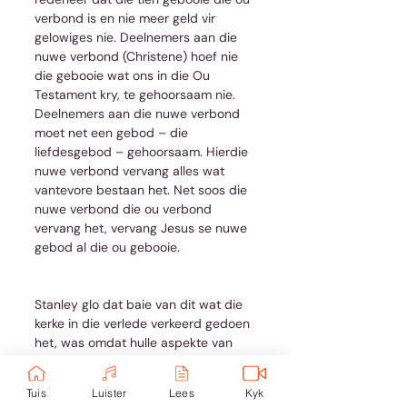
verbond is en nie meer geld vir 
gelowiges nie. Deelnemers aan die 
nuwe verbond (Christene) hoef nie 
die gebooie wat ons in die Ou 
Testament kry, te gehoorsaam nie. 
Deelnemers aan die nuwe verbond 
moet net een gebod – die 
liefdesgebod – gehoorsaam. Hierdie 
nuwe verbond vervang alles wat 
vantevore bestaan het. Net soos die 
nuwe verbond die ou verbond 
vervang het, vervang Jesus se nuwe 
gebod al die ou gebooie.
Stanley glo dat baie van dit wat die 
kerke in die verlede verkeerd gedoen 
het, was omdat hulle aspekte van 
die ou en nuwe verbond probeer 
meng het. Alhoewel Jesus in die Ou 
Tuis
Luister
Lees
Kyk
Testament voorspel word, het Hy nie 