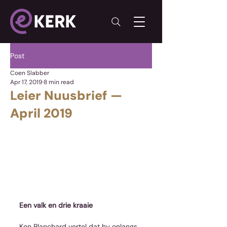
Post
Coen Slabber
Apr 17, 2019
8 min read
Leier Nuusbrief —
April 2019
Een valk en drie kraaie
Ken Blanchard vertel dat hy onlangs 