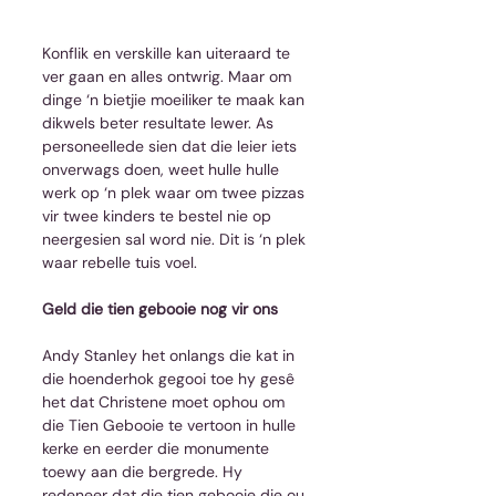
Konflik en verskille kan uiteraard te 
ver gaan en alles ontwrig. Maar om 
dinge ‘n bietjie moeiliker te maak kan 
dikwels beter resultate lewer. As 
personeellede sien dat die leier iets 
onverwags doen, weet hulle hulle 
werk op ‘n plek waar om twee pizzas 
vir twee kinders te bestel nie op 
neergesien sal word nie. Dit is ‘n plek 
waar rebelle tuis voel.
Geld die tien gebooie nog vir ons
Andy Stanley het onlangs die kat in 
die hoenderhok gegooi toe hy gesê 
het dat Christene moet ophou om 
die Tien Gebooie te vertoon in hulle 
kerke en eerder die monumente 
toewy aan die bergrede. Hy 
redeneer dat die tien gebooie die ou 