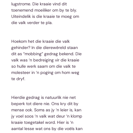
lugstrome. Die kraaie vind dit 
toenemend moeiliker om by te bly. 
Uiteindelik is die kraaie te moeg om 
die valk verder te pla.
Hoekom het die kraaie die valk 
gehinder? In die dierewêreld staan 
dit as “mobbing” gedrag bekend. Die 
valk was ‘n bedreiging vir die kraaie 
so hulle werk saam om die valk te 
molesteer in ‘n poging om hom weg 
te dryf.
Hierdie gedrag is natuurlik nie net 
beperk tot diere nie. Ons kry dit by 
mense ook. Soms as jy ‘n leier is, kan 
jy voel soos ‘n valk wat deur ‘n klomp 
kraaie toegetakel word. Hier is ‘n 
aantal lesse wat ons by die voëls kan 