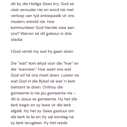
dit by die Heilige Gees kry. God se 
visie verouder nie en word nie met 
verloop van tyd ontoepaslik vir ons 
modern wêreld nie. Hoe 
kommunikeer God hierdie visie aan 
ons? Warren sê dit gebeur in drie 
stadia:
1.God vertel my wat hy gaan doen
Die “wat” kom altyd voor die “hoe” en 
die “wanneer.” Hoe weet ons wat 
God wil hê ons moet doen. Luister na 
wat God in die Bybel sê wat ‘n kerk 
behoort te doen. Onthou die 
gemeente is nie jou gemeente nie – 
dit is Jesus se gemeente. Hy het die 
kerk begin en sy lewe vir die kerk 
afgelê. Hy het sy Gees gestuur om 
die kerk te lei en Hy sal eendag na 
sy kerk terugkeer. Hy het reeds 