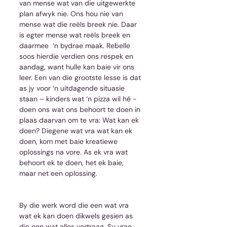
van mense wat van die uitgewerkte 
plan afwyk nie. Ons hou nie van 
mense wat die reëls breek nie. Daar 
is egter mense wat reëls breek en 
daarmee  ‘n bydrae maak. Rebelle 
soos hierdie verdien ons respek en 
aandag, want hulle kan baie vir ons 
leer. Een van die grootste lesse is dat 
as jy voor ‘n uitdagende situasie 
staan – kinders wat ‘n pizza wil hê - 
doen ons wat ons behoort te doen in 
plaas daarvan om te vra: Wat kan ek 
doen? Diegene wat vra wat kan ek 
doen, kom met baie kreatiewe 
oplossings na vore. As ek vra wat 
behoort ek te doen, het ek baie, 
maar net een oplossing.
By die werk word die een wat vra 
wat ek kan doen dikwels gesien as 
die een wat alles vertraag. Sy vrae 