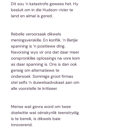
Dit sou ‘n katastrofe gewees het. Hy 
besluit om in die Hudson-rivier te 
land en almal is gered.
Rebelle veroorsaak dikwels 
meningsverskille. En konflik. ‘n Bietjie 
spanning is ‘n positiewe ding. 
Navorsing wys vir ons dat daar meer 
oorspronklike oplossings na vore kom 
as daar spanning is. Ons is dan ook 
geneig om alternatiewe te 
ondersoek. Sommige groot firmas 
stel selfs ‘n duiwelsadvokaat aan om 
alle voorstelle te kritiseer.
Mense wat gevra word om twee 
doelwitte wat oënskynlik teenstrydig 
is te bereik, is dikwels baie 
innoverend.