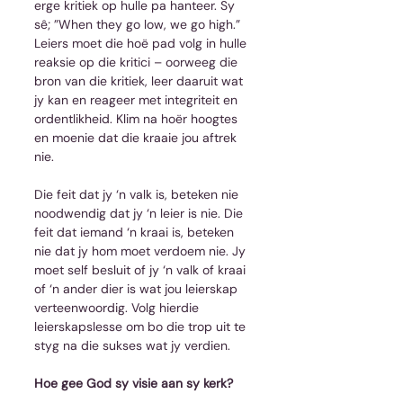
erge kritiek op hulle pa hanteer. Sy 
sê; ”When they go low, we go high.” 
Leiers moet die hoë pad volg in hulle 
reaksie op die kritici – oorweeg die 
bron van die kritiek, leer daaruit wat 
jy kan en reageer met integriteit en 
ordentlikheid. Klim na hoër hoogtes 
en moenie dat die kraaie jou aftrek 
nie.
Die feit dat jy ‘n valk is, beteken nie 
noodwendig dat jy ‘n leier is nie. Die 
feit dat iemand ‘n kraai is, beteken 
nie dat jy hom moet verdoem nie. Jy 
moet self besluit of jy ‘n valk of kraai 
of ‘n ander dier is wat jou leierskap 
verteenwoordig. Volg hierdie 
leierskapslesse om bo die trop uit te 
styg na die sukses wat jy verdien.
Hoe gee God sy visie aan sy kerk?