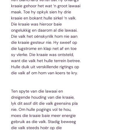
kraaie gehoor het wat ‘n groot lawaai 
maak. Toe hy opkyk sien hy drie 
kraaie en bokant hulle sirkel ‘n valk. 
Die kraaie was hieroor baie 
ongelukkig en daarom al die lawaai. 
Die valk het oënskynlik hom nie aan 
die kraaie gesteur nie. Hy sweef op 
die lugstrome en klap net af en toe 
sy vlerke. Die kraaie was ontsteld, 
want die valk het hulle terrein betree. 
Hulle duik uit verskillende rigtings op 
die valk af om hom van koers te kry.
Ten spyte van die lawaai en 
dreigende houding van die kraaie, 
lyk dit asof dit die valk geensins pla 
nie. Om hulle pogings vol te hou, 
moes die kraaie baie meer energie 
gebruik as die valk. Stadig beweeg 
die valk steeds hoër op die 