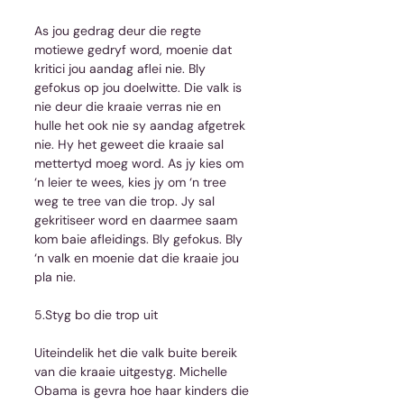
As jou gedrag deur die regte 
motiewe gedryf word, moenie dat 
kritici jou aandag aflei nie. Bly 
gefokus op jou doelwitte. Die valk is 
nie deur die kraaie verras nie en 
hulle het ook nie sy aandag afgetrek 
nie. Hy het geweet die kraaie sal 
mettertyd moeg word. As jy kies om 
‘n leier te wees, kies jy om ‘n tree 
weg te tree van die trop. Jy sal 
gekritiseer word en daarmee saam 
kom baie afleidings. Bly gefokus. Bly 
‘n valk en moenie dat die kraaie jou 
pla nie.
5.Styg bo die trop uit
Uiteindelik het die valk buite bereik 
van die kraaie uitgestyg. Michelle 
Obama is gevra hoe haar kinders die 