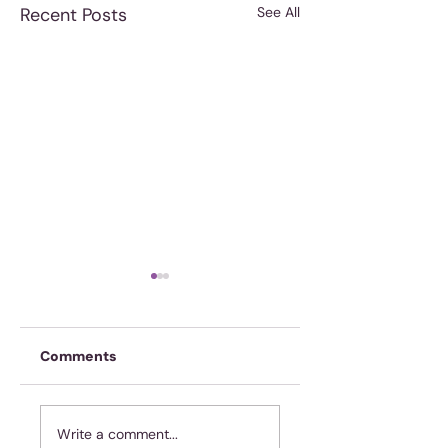
Recent Posts
See All
Comments
Moenie jubel as
Koffie is nie geno
Write a comment...
slegte dinge met
nie