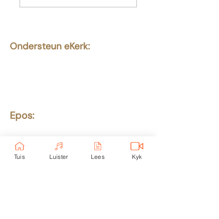
sondaars gebeur
nie
Ondersteun eKerk:
Ekerk Vereniging
ABSA Bank
Takkode: 632005
Rekening:
4059 699
232
Epos:
info@ekerk.org
Tuis
Luister
Lees
Kyk
Skakels:
Tuis
Toere
eUni
Luister
Lees
eKind