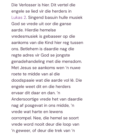
Die Verlosser is hier. Dit vertel die 
engele se lied vir die herders in 
Lukas 2
. Singend basuin hulle musiek 
God se vrede uit oor die ganse 
aarde. Hierdie hemelse 
vredesmusiek is gebaseer op die 
aankoms van die Kind hier reg tussen 
ons. Betlehem is daardie nag die 
regte adres vir God se jongste 
genadehandeling met die mensdom. 
Met Jesus se aankoms wen ’n nuwe 
roete te midde van al die 
doodspaaie wat die aarde vol lê. Die 
engele weet dit en die herders 
ervaar dit daar en dan. ’n 
Andersoortige vrede het van daardie 
nag af posgevat in ons midde, ’n 
vrede wat harte en lewens 
oorrompel. Nee, die hemel se soort 
vrede word nooit deur die loop van 
’n geweer, of deur die trek van ’n 