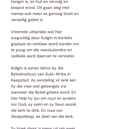
honger is, en huil en vervolg en 
bespot word. Dit gaan sleg met 
mense wat meer as genoeg besit en 
versadig geëet is.
Vreemde uitsprake wat hier 
sorgvuldig deur Kuligin in konteks 
geplaas en verklaar word sonder om 
te poog om die rewolusionêre en 
radikale aard daarvan te verwater.
Kuligin is senior lektor by die 
Bybelinstituut van Suid-Afrika in 
Kaapstad. As sendeling vir lank ken 
hy die vrae wat gelowiges vra 
wanneer die Bybel gelees word. En 
hier help hy jou om nuut en anders 
oor God, sy seën en sy Seun asook 
die kerk te dink. En nuut oor 
dissipelskap, as deel van die kerk.
Sy boek daag ‘n mens uit om weer 