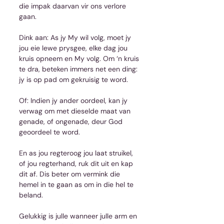
die impak daarvan vir ons verlore 
gaan.
Dink aan: As jy My wil volg, moet jy 
jou eie lewe prysgee, elke dag jou 
kruis opneem en My volg. Om ‘n kruis 
te dra, beteken immers net een ding: 
jy is op pad om gekruisig te word.
Of: Indien jy ander oordeel, kan jy 
verwag om met dieselde maat van 
genade, of ongenade, deur God 
geoordeel te word.
En as jou regteroog jou laat struikel, 
of jou regterhand, ruk dit uit en kap 
dit af. Dis beter om vermink die 
hemel in te gaan as om in die hel te 
beland.
Gelukkig is julle wanneer julle arm en 