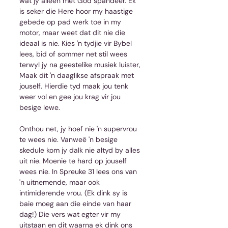
wat jy alleen met God spandeer. Ek 
is seker die Here hoor my haastige 
gebede op pad werk toe in my 
motor, maar weet dat dit nie die 
ideaal is nie. Kies 'n tydjie vir Bybel 
lees, bid of sommer net stil wees 
terwyl jy na geestelike musiek luister, 
Maak dit 'n daaglikse afspraak met 
jouself. Hierdie tyd maak jou tenk 
weer vol en gee jou krag vir jou 
besige lewe.
Onthou net, jy hoef nie 'n supervrou 
te wees nie. Vanweë 'n besige 
skedule kom jy dalk nie altyd by alles 
uit nie. Moenie te hard op jouself 
wees nie. In Spreuke 31 lees ons van 
'n uitnemende, maar ook 
intimiderende vrou. (Ek dink sy is 
baie moeg aan die einde van haar 
dag!) Die vers wat egter vir my 
uitstaan en dit waarna ek dink ons 