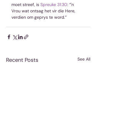
moet streef, is 
Spreuke 31:30
: “'n 
Vrou wat ontsag het vir die Here, 
verdien om geprys te word.”
Recent Posts
See All