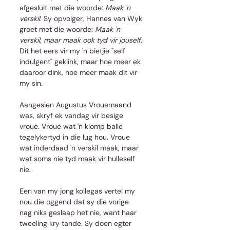
afgesluit met die woorde: 
Maak 'n 
verskil
. Sy opvolger, Hannes van Wyk 
groet met die woorde: 
Maak 'n 
verskil, maar maak ook tyd vir jouself
. 
Dit het eers vir my 'n bietjie "self 
indulgent" geklink, maar hoe meer ek 
daaroor dink, hoe meer maak dit vir 
my sin.
Aangesien Augustus Vrouemaand 
was, skryf ek vandag vir besige 
vroue. Vroue wat 'n klomp balle 
tegelykertyd in die lug hou. Vroue 
wat inderdaad 'n verskil maak, maar 
wat soms nie tyd maak vir hulleself 
nie.
Een van my jong kollegas vertel my 
nou die oggend dat sy die vorige 
nag niks geslaap het nie, want haar 
tweeling kry tande. Sy doen egter 