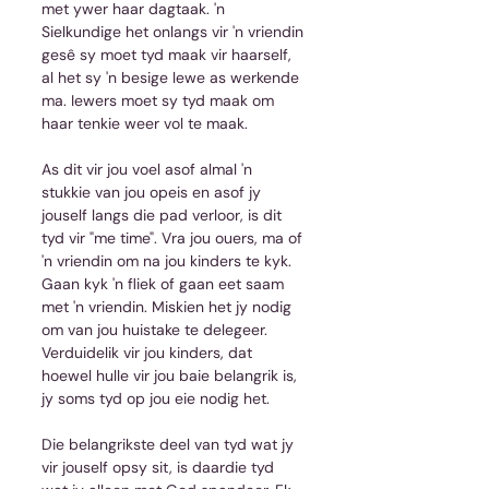
met ywer haar dagtaak. 'n 
Sielkundige het onlangs vir 'n vriendin 
gesê sy moet tyd maak vir haarself, 
al het sy 'n besige lewe as werkende 
ma. Iewers moet sy tyd maak om 
haar tenkie weer vol te maak.
As dit vir jou voel asof almal 'n 
stukkie van jou opeis en asof jy 
jouself langs die pad verloor, is dit 
tyd vir "me time". Vra jou ouers, ma of 
'n vriendin om na jou kinders te kyk. 
Gaan kyk 'n fliek of gaan eet saam 
met 'n vriendin. Miskien het jy nodig 
om van jou huistake te delegeer. 
Verduidelik vir jou kinders, dat 
hoewel hulle vir jou baie belangrik is, 
jy soms tyd op jou eie nodig het.
Die belangrikste deel van tyd wat jy 
vir jouself opsy sit, is daardie tyd 