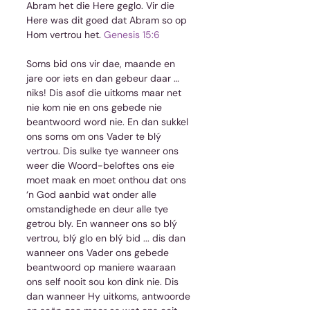
Abram het die Here geglo. Vir die 
Here was dit goed dat Abram so op 
Hom vertrou het. 
Genesis 15:6
Soms bid ons vir dae, maande en 
jare oor iets en dan gebeur daar … 
niks! Dis asof die uitkoms maar net 
nie kom nie en ons gebede nie 
beantwoord word nie. En dan sukkel 
ons soms om ons Vader te blý 
vertrou. Dis sulke tye wanneer ons 
weer die Woord-beloftes ons eie 
moet maak en moet onthou dat ons 
‘n God aanbid wat onder alle 
omstandighede en deur alle tye 
getrou bly. En wanneer ons so blý 
vertrou, blý glo en blý bid ... dis dan 
wanneer ons Vader ons gebede 
beantwoord op maniere waaraan 
ons self nooit sou kon dink nie. Dis 
dan wanneer Hy uitkoms, antwoorde 