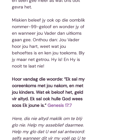
en seën gee meer as wat ons ooit 
gevra het.
Miskien beleef jy ook op die oomblik 
nommer-99-geloof en wonder jy of 
en wanneer jou Vader dan uitkoms 
gaan gee. Onthou dan: Jou Vader 
hoor jou hart, weet wat jou 
behoeftes is en ken jou toekoms. Bly 
jy maar net getrou. Hy ís! En Hy is 
nooit te laat nie!
Hoor vandag die woorde: “Ek sal my 
ooreenkoms met jou nakom, en met 
jou kinders. Wat ek beloof het, geld 
vir altyd. Ek sal ook hulle God wees 
soos Ek joune is.” 
Genesis 17:7
Here, dis nie altyd maklik om te blý 
glo nie. Help my asseblief daarmee. 
Help my glo dat U wel sal antwoord: 
selfs wanneer dit vir my voël op U te 