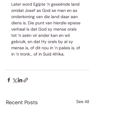
Later word Egipte ’n geseënde land 
omdat Josef as God se man en as 
onderkoning van die land daar aan 
diens is. Die punt van hierdie epiese 
verhaal is dat God sy mense orals 
tot ’n seën vir ander kan en wil 
gebruik, en dat Hy orals by al sy 
mense is, of dit nou in ’n paleis is, of 
in ’n tronk… of in Suid Afrika.
Recent Posts
See All