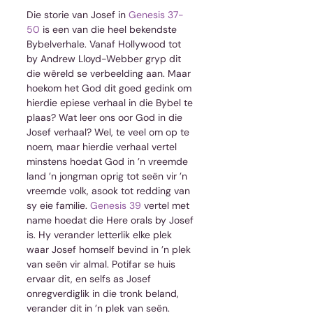
Die storie van Josef in 
Genesis 37-
50
 is een van die heel bekendste 
Bybelverhale. Vanaf Hollywood tot 
by Andrew Lloyd-Webber gryp dit 
die wêreld se verbeelding aan. Maar 
hoekom het God dit goed gedink om 
hierdie epiese verhaal in die Bybel te 
plaas? Wat leer ons oor God in die 
Josef verhaal? Wel, te veel om op te 
noem, maar hierdie verhaal vertel 
minstens hoedat God in ’n vreemde 
land ’n jongman oprig tot seën vir ’n 
vreemde volk, asook tot redding van 
sy eie familie. 
Genesis 39
 vertel met 
name hoedat die Here orals by Josef 
is. Hy verander letterlik elke plek 
waar Josef homself bevind in ’n plek 
van seën vir almal. Potifar se huis 
ervaar dit, en selfs as Josef 
onregverdiglik in die tronk beland, 
verander dit in ’n plek van seën. 