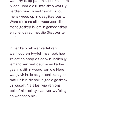
want Hy is op pad met jou. En sodra 
jy aan Hom die ruimte skep wat Hy 
verdien, vind jy verfrissing vir jou 
mens-wees op ‘n daaglikse basis. 
Want dit is na alles waarvoor die 
mens geskep is: om in gemeenskap 
en vriendskap met die Skepper te 
leef.
‘n Eerlike boek wat vertel van 
wanhoop en twyfel, maar ook hoe 
geloof en hoop dit oorwin. Indien jy 
iemand ken wat deur moeilike tye 
gaan, is dit ‘n woord van die Here 
wat jy vir hulle as geskenk kan gee. 
Natuurlik is dit ook ‘n goeie geskenk 
vir jouself. Na alles, wie van ons 
beleef nie ook tye van vertwyfeling 
en wanhoop nie?