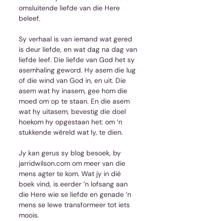
omsluitende liefde van die Here 
beleef.
Sy verhaal is van iemand wat gered 
is deur liefde, en wat dag na dag van 
liefde leef. Die liefde van God het sy 
asemhaling geword. Hy asem die lug 
of die wind van God in, en uit. Die 
asem wat hy inasem, gee hom die 
moed om op te staan. En die asem 
wat hy uitasem, bevestig die doel 
hoekom hy opgestaan het: om ‘n 
stukkende wêreld wat ly, te dien.
Jy kan gerus sy blog besoek, by 
jarridwilson.com om meer van die 
mens agter te kom. Wat jy in dié 
boek vind, is eerder ‘n lofsang aan 
die Here wie se liefde en genade ‘n 
mens se lewe transformeer tot iets 
moois.