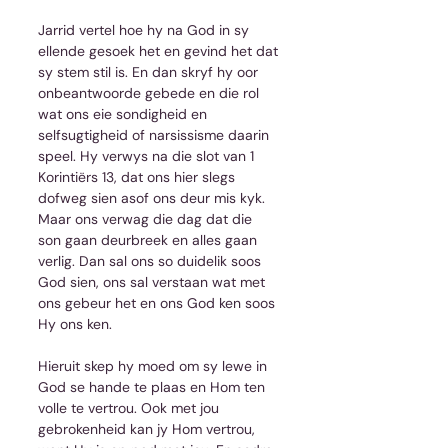
Jarrid vertel hoe hy na God in sy 
ellende gesoek het en gevind het dat 
sy stem stil is. En dan skryf hy oor 
onbeantwoorde gebede en die rol 
wat ons eie sondigheid en 
selfsugtigheid of narsissisme daarin 
speel. Hy verwys na die slot van 1 
Korintiërs 13, dat ons hier slegs 
dofweg sien asof ons deur mis kyk. 
Maar ons verwag die dag dat die 
son gaan deurbreek en alles gaan 
verlig. Dan sal ons so duidelik soos 
God sien, ons sal verstaan wat met 
ons gebeur het en ons God ken soos 
Hy ons ken.
Hieruit skep hy moed om sy lewe in 
God se hande te plaas en Hom ten 
volle te vertrou. Ook met jou 
gebrokenheid kan jy Hom vertrou, 