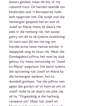
iewers gedeel, maar dit bly vir my 
roerend mooi. Dit handel naamlik oor 
kindertjies wat ‘n Kersspel by hulle 
kerk opgevoer het. Die outjie wat die 
herbergier gespeel het en wat vir 
Josef en Maria moes sê daar’s nie 
plek in die herberg nie, het swaar 
gekry om dit te sê tydens inoefening. 
Vir hom was dit net nie reg om 
hierdie arme twee mense sonder ‘n 
slaapplek weg te stuur nie. Maar die 
Sondagskool juffrou het voet by stuk 
gehou. Hy moes eenvoudig vir “Josef 
en Maria” wegstuur. Die aand tydens 
die opvoering toe Josef en Maria by 
die herbergier aankom, het hy 
doodstil gestaan. Toe die juffrou van 
agter die gordyn af vir hom sê om vir 
Josef-hulle te sê daar’s nie plek nie, 
sê hy: “Ongelukkig is die herberg 
vanaand vol.” Maar toe Josef en 