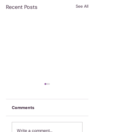
Recent Posts
See All
Comments
Moenie jubel as
Koffie is nie geno
Write a comment...