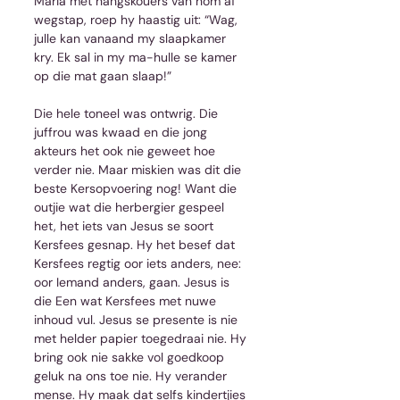
Maria met hangskouers van hom af 
wegstap, roep hy haastig uit: “Wag, 
julle kan vanaand my slaapkamer 
kry. Ek sal in my ma-hulle se kamer 
op die mat gaan slaap!”
Die hele toneel was ontwrig. Die 
juffrou was kwaad en die jong 
akteurs het ook nie geweet hoe 
verder nie. Maar miskien was dit die 
beste Kersopvoering nog! Want die 
outjie wat die herbergier gespeel 
het, het iets van Jesus se soort 
Kersfees gesnap. Hy het besef dat 
Kersfees regtig oor iets anders, nee: 
oor Iemand anders, gaan. Jesus is 
die Een wat Kersfees met nuwe 
inhoud vul. Jesus se presente is nie 
met helder papier toegedraai nie. Hy 
bring ook nie sakke vol goedkoop 
geluk na ons toe nie. Hy verander 
mense. Hy maak dat selfs kindertjies 