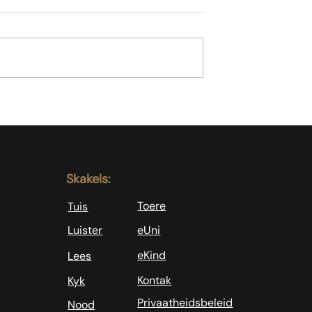
Hoe om te reageer
ie genoeg nie
Skakels:
Toere
Tuis
Luister
eUni
eKind
Lees
Kontak
Kyk
Privaatheidsbeleid
Nood