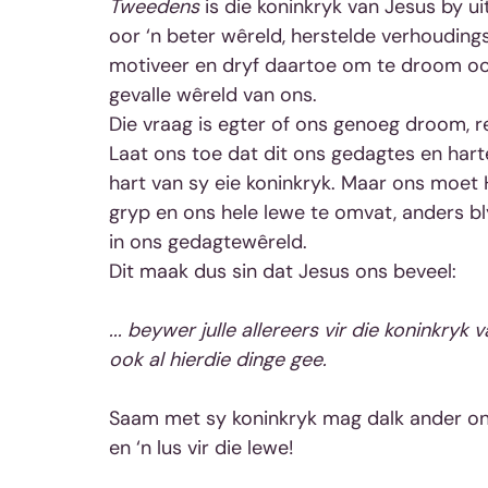
Tweedens
 is die koninkryk van Jesus by 
oor ‘n beter wêreld, herstelde verhouding
motiveer en dryf daartoe om te droom oo
gevalle wêreld van ons.
Die vraag is egter of ons genoeg droom, r
Laat ons toe dat dit ons gedagtes en har
hart van sy eie koninkryk. Maar ons moet
gryp en ons hele lewe te omvat, anders bl
in ons gedagtewêreld.
Dit maak dus sin dat Jesus ons beveel:
... beywer julle allereers vir die koninkryk 
ook al hierdie dinge gee.
Saam met sy koninkryk mag dalk ander on
en ‘n lus vir die lewe!