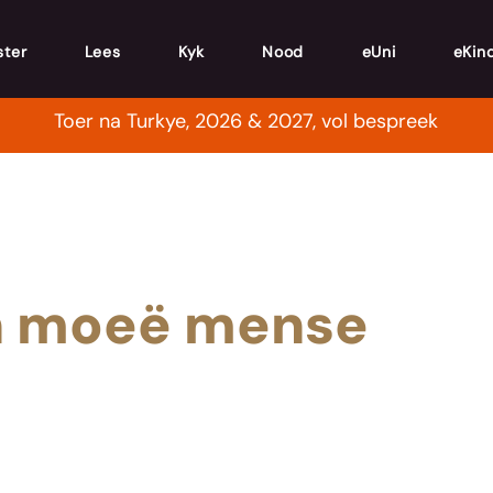
ster
Lees
Kyk
Nood
eUni
eKin
Toer na Turkye, 2026 & 2027, vol bespreek
n moeë mense