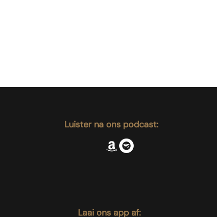
Luister na ons podcast:
Laai ons app af: