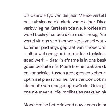
Dis daardie tyd van die jaar. Mense vertel 
hulle uitsien na die einde van die jaar. Di
verbyvlieg na Kersfees toe nie. Kroniese 
word beskryf as betrokke maar moeg, “co
vertel vir ons van ‘n nuwe verskynsel wat v
sommer padlangs gepraat van “moeë brein
– alhoewel ons groot-motoriese funksies 
goed werk – daar ‘n afname is in ons bes
goeie besluite nie. Moeë breine raak aand
en konneksies tussen gedagtes en gebeurt
optimaal plaasvind nie. Ons verloor ook ma
elemente van ons gedagtewêreld. Gevolgl
ons nie meer al die implikasies raaksien ni
Moeë breine het dringend nuwe energie no