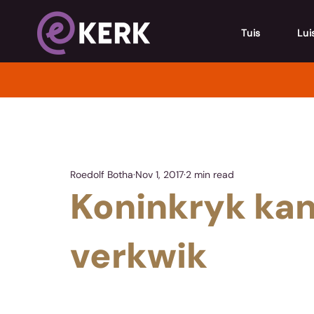
Tuis
Lui
Roedolf Botha
Nov 1, 2017
2 min read
Koninkryk ka
verkwik