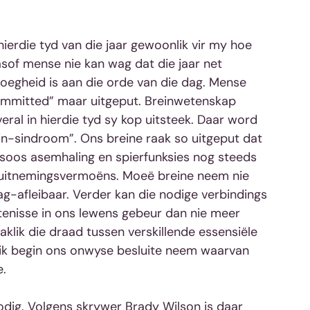
hierdie tyd van die jaar gewoonlik vir my hoe 
s asof mense nie kan wag dat die jaar net 
moegheid is aan die orde van die dag. Mense 
mmitted” maar uitgeput. Breinwetenskap 
eral in hierdie tyd sy kop uitsteek. Daar word 
-sindroom”. Ons breine raak so uitgeput dat 
soos asemhaling en spierfunksies nog steeds 
luitnemingsvermoëns. Moeë breine neem nie 
ag-afleibaar. Verder kan die nodige verbindings 
enisse in ons lewens gebeur dan nie meer 
klik die draad tussen verskillende essensiële 
ik begin ons onwyse besluite neem waarvan 
e.
dig. Volgens skrywer Brady Wilson is daar 