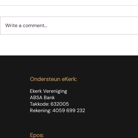
Write a comment...
Koffie is n
Moenie jubel as slegte
dinge met sondaars
gebeur nie
Ondersteun eKerk:
Ekerk Vereniging
ABSA Bank
Takkode: 632005
Rekening: 4059 699
232
Epos: