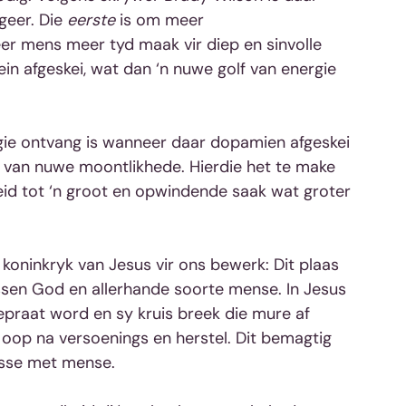
eer. Die 
eerste
 is om meer 
r mens meer tyd maak vir diep en sinvolle 
in afgeskei, wat dan ‘n nuwe golf van energie 
gie ontvang is wanneer daar dopamien afgeskei 
g van nuwe moontlikhede. Hierdie het te make 
id tot ‘n groot en opwindende saak wat groter 
e koninkryk van Jesus vir ons bewerk: Dit plaas 
ssen God en allerhande soorte mense. In Jesus 
epraat word en sy kruis breek die mure af 
oop na versoenings en herstel. Dit bemagtig 
nisse met mense.