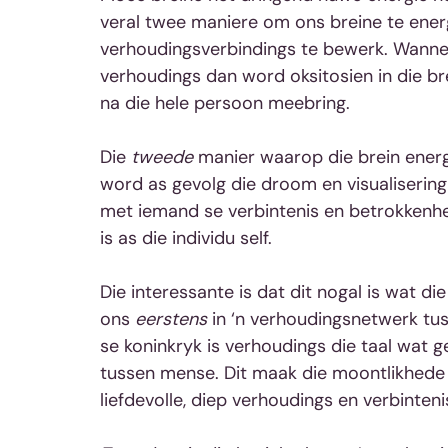
veral twee maniere om ons breine te energ
verhoudingsverbindings te bewerk. Wannee
verhoudings dan word oksitosien in die bre
na die hele persoon meebring.
Die 
tweede
 manier waarop die brein ener
word as gevolg die droom en visualiserin
met iemand se verbintenis en betrokkenhe
is as die individu self.
Die interessante is dat dit nogal is wat di
ons 
eerstens
 in ‘n verhoudingsnetwerk tu
se koninkryk is verhoudings die taal wat g
tussen mense. Dit maak die moontlikhede 
liefdevolle, diep verhoudings en verbinte