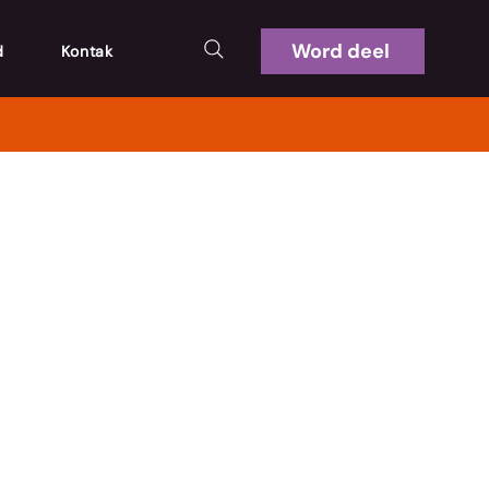
Word deel
d
Kontak