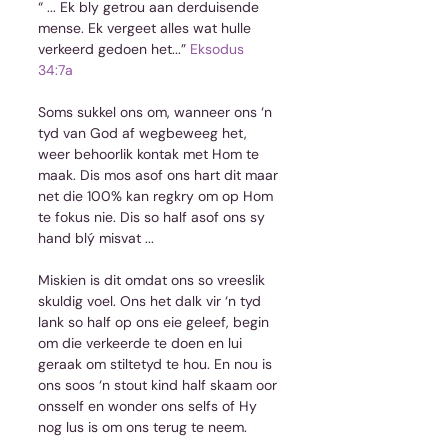
“ ... Ek bly getrou aan derduisende 
mense. Ek vergeet alles wat hulle 
verkeerd gedoen het...” 
Eksodus 
34:7a
Soms sukkel ons om, wanneer ons ‘n 
tyd van God af wegbeweeg het, 
weer behoorlik kontak met Hom te 
maak. Dis mos asof ons hart dit maar 
net die 100% kan regkry om op Hom 
te fokus nie. Dis so half asof ons sy 
hand blý misvat ...
Miskien is dit omdat ons so vreeslik 
skuldig voel. Ons het dalk vir ‘n tyd 
lank so half op ons eie geleef, begin 
om die verkeerde te doen en lui 
geraak om stiltetyd te hou. En nou is 
ons soos ‘n stout kind half skaam oor 
onsself en wonder ons selfs of Hy 
nog lus is om ons terug te neem.