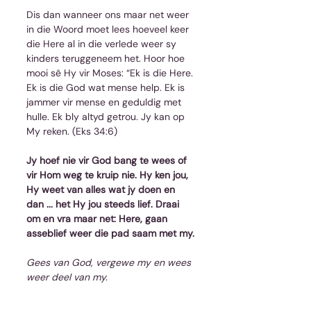
Dis dan wanneer ons maar net weer 
in die Woord moet lees hoeveel keer 
die Here al in die verlede weer sy 
kinders teruggeneem het. Hoor hoe 
mooi sê Hy vir Moses: “Ek is die Here. 
Ek is die God wat mense help. Ek is 
jammer vir mense en geduldig met 
hulle. Ek bly altyd getrou. Jy kan op 
My reken. (Eks 34:6)
Jy hoef nie vir God bang te wees of 
vir Hom weg te kruip nie. Hy ken jou, 
Hy weet van alles wat jy doen en 
dan ... het Hy jou steeds lief. Draai 
om en vra maar net: Here, gaan 
asseblief weer die pad saam met my.
Gees van God, vergewe my en wees 
weer deel van my.