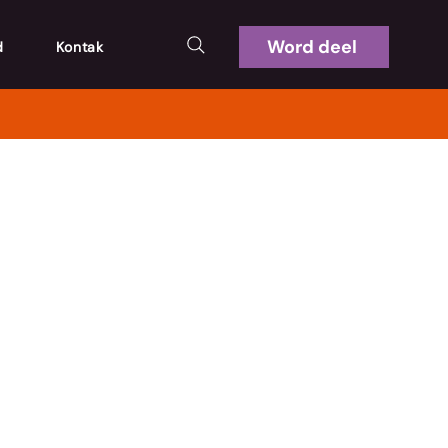
Word deel
d
Kontak