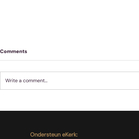
Comments
Write a comment...
Geloof werk nie soos
Moenie jube
vernis nie
dinge met 
gebeur nie
Ondersteun eKerk: