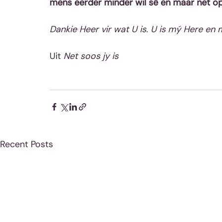
mens eerder minder wil sê en maar net op j
Dankie Heer vir wat U is. U is mý Here en
Uit 
Net soos jy is​
Recent Posts