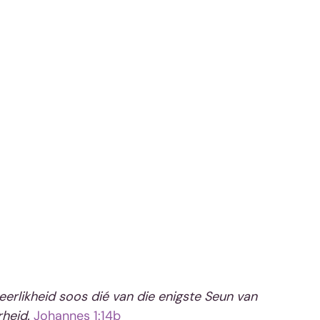
heerlikheid soos dié van die enigste Seun van 
rheid.
Johannes 1:14b