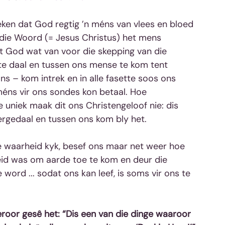
eken dat God regtig ’n méns van vlees en bloed 
 die Woord (= Jesus Christus) het mens 
 God wat van voor die skepping van die 
 te daal en tussen ons mense te kom tent 
ns – kom intrek en in alle fasette soos ons 
éns vir ons sondes kon betaal. Hoe 
 uniek maak dit ons Christengeloof nie: dis 
rgedaal en tussen ons kom bly het.
 waarheid kyk, besef ons maar net weer hoe 
eid was om aarde toe te kom en deur die 
ord ... sodat ons kan leef, is soms vir ons te 
ieroor gesê het: “Dis een van die dinge waaroor 