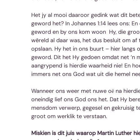
Het jy al mooi daaroor gedink wat dit bet
geword het? In Johannes 1:14 lees ons: En
geword en by ons kom woon  Hy, die groot
wêreld al daar was, het dus besluit om af
opslaan. Hy het in ons buurt – hier langs o
geword. Dit het Hy gedoen omdat net ‘n m
aangrypend is hierdie waarheid nie! En hoe
immers net ons God wat uit die hemel nee
Wanneer ons weer met nuwe oё na hierdie
oneindig lief ons God ons het. Dat Hy ber
mensdom verwerp, gegesel en gekruisig te w
groot om werklik te verstaan.
Miskien is dit juis waarop Martin Luther h