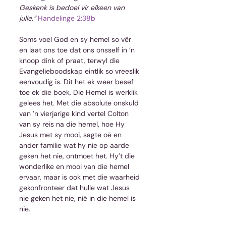
Geskenk is bedoel vir elkeen van 
julle.”
Handelinge 2:38b
Soms voel God en sy hemel so vêr 
en laat ons toe dat ons onsself in ’n 
knoop dink of praat, terwyl die 
Evangelieboodskap eintlik so vreeslik 
eenvoudig is. Dit het ek weer besef 
toe ek die boek, Die Hemel is werklik 
gelees het. Met die absolute onskuld 
van ’n vierjarige kind vertel Colton 
van sy reis na die hemel, hoe Hy 
Jesus met sy mooi, sagte oë en 
ander familie wat hy nie op aarde 
geken het nie, ontmoet het. Hy’t die 
wonderlike en mooi van die hemel 
ervaar, maar is ook met die waarheid 
gekonfronteer dat hulle wat Jesus 
nie geken het nie, nié in die hemel is 
nie.