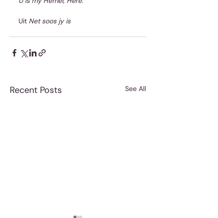
U is my Hemel, Here.
Uit 
Net soos jy is
Recent Posts
See All