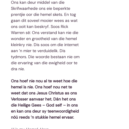
Ons kan deur middel van die 
Skrifwaarhede ons eie beperkte 
prentjie oor die hemel skets. En tog 
gaan dit soveel mooier wees as wat 
ons ooit kan beskryf. Soos Rick 
Warren sê: Ons verstand kan nie die 
wonder en grootheid van die hemel 
kleinkry nie. Dis soos om die internet 
aan ’n mier te verduidelik. Dis 
tydmors. Die woorde bestaan nie om 
die ervaring van die ewigheid oor te 
dra nie.
Ons hoef nie nou al te weet hoe die 
hemel is nie. Ons hoef nou net te 
weet dat ons Jesus Christus as ons 
Verlosser aanvaar het. Dán het ons 
die Heilige Gees – God self – in ons 
en kan ons deur sy teenwoordigheid 
nóú reeds ’n stukkie hemel ervaar. 