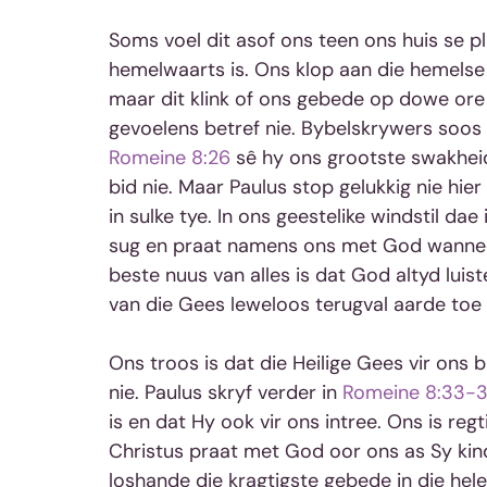
Soms voel dit asof ons teen ons huis se pl
hemelwaarts is. Ons klop aan die hemelse 
maar dit klink of ons gebede op dowe ore b
gevoelens betref nie. Bybelskrywers soos Pa
Romeine 8:26
 sê hy ons grootste swakheid
bid nie. Maar Paulus stop gelukkig nie hier
in sulke tye. In ons geestelike windstil dae 
sug en praat namens ons met God wanneer 
beste nuus van alles is dat God altyd lui
van die Gees leweloos terugval aarde toe 
Ons troos is dat die Heilige Gees vir ons b
nie. Paulus skryf verder in 
Romeine 8:33-
is en dat Hy ook vir ons intree. Ons is reg
Christus praat met God oor ons as Sy kind
loshande die kragtigste gebede in die hele 