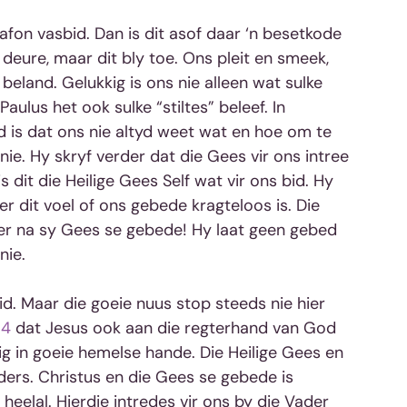
afon vasbid. Dan is dit asof daar ‘n besetkode 
deure, maar dit bly toe. Ons pleit en smeek, 
eland. Gelukkig is ons nie alleen wat sulke 
ulus het ook sulke “stiltes” beleef. In 
 is dat ons nie altyd weet wat en hoe om te 
 nie. Hy skryf verder dat die Gees vir ons intree 
is dit die Heilige Gees Self wat vir ons bid. Hy 
dit voel of ons gebede kragteloos is. Die 
ster na sy Gees se gebede! Hy laat geen gebed 
nie.
id. Maar die goeie nuus stop steeds nie hier 
34
 dat Jesus ook aan die regterhand van God 
tig in goeie hemelse hande. Die Heilige Gees en 
ers. Christus en die Gees se gebede is 
heelal. Hierdie intredes vir ons by die Vader 