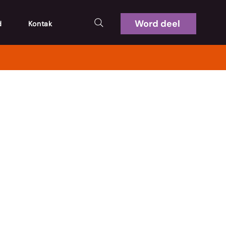
Word deel
d
Kontak