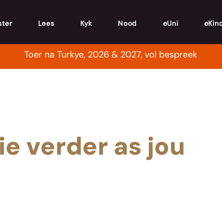
ster
Lees
Kyk
Nood
eUni
eKin
Toer na Turkye, 2026 & 2027, vol bespreek
ie verder as jou