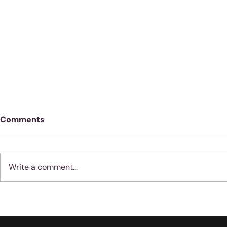
Comments
Write a comment...
Geloof werk nie soos
Moenie jube
vernis nie
dinge met 
gebeur nie