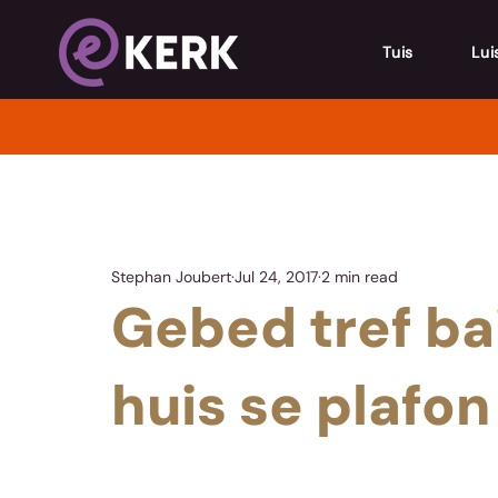
Tuis
Lui
Stephan Joubert
Jul 24, 2017
2 min read
Gebed tref ba
huis se plafon