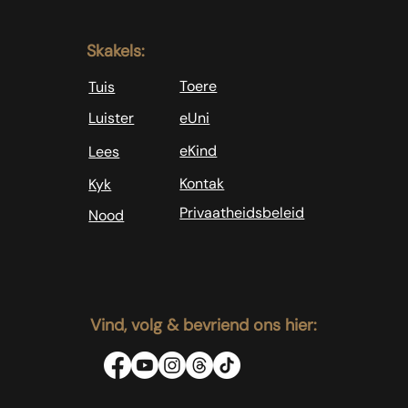
Skakels:
Toere
Tuis
Luister
eUni
eKind
Lees
Kontak
Kyk
Privaatheidsbeleid
Nood
Vind, volg & bevriend ons hier: