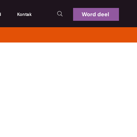
Word deel
d
Kontak