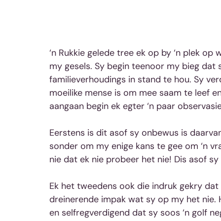
‘n Rukkie gelede tree ek op by ‘n plek op
my gesels. Sy begin teenoor my bieg dat 
familieverhoudings in stand te hou. Sy ver
moeilike mense is om mee saam te leef en d
aangaan begin ek egter ‘n paar observasi
Eerstens is dit asof sy onbewus is daarva
sonder om my enige kans te gee om ‘n vraa
nie dat ek nie probeer het nie! Dis asof sy
Ek het tweedens ook die indruk gekry dat 
dreinerende impak wat sy op my het nie. H
en selfregverdigend dat sy soos ‘n golf n