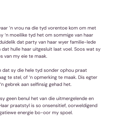
 waar ’n vrou na die tyd vorentoe kom om met 
sy ‘n moeilike tyd het om sommige van haar 
duidelik dat party van haar wyer familie-lede 
at hulle haar uitgesluit laat voel. Soos wat sy 
es van my eie te maak.
n dat sy die hele tyd sonder ophou praat 
g te stel, of ‘n opmerking te maak. Dis egter 
 ‘n gebrek aan selfinsig gehad het.
sy geen benul het van die uitmergelende en 
aar praatstyl is so onsensitief, oorweldigend 
egatiewe energie bo-oor my spoel.