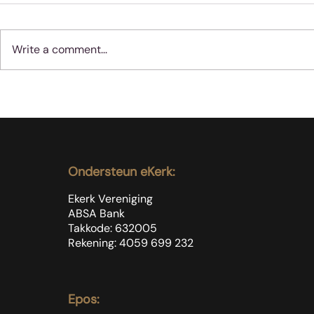
Write a comment...
Geloof werk nie soos
Moenie jube
vernis nie
dinge met 
gebeur nie
Ondersteun eKerk:
Ekerk Vereniging
ABSA Bank
Takkode: 632005
Rekening: 4059 699
232
Epos: