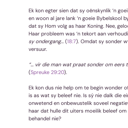
Ek kon egter sien dat sy oënskynlik ‘n goei
en woon al jare lank ‘n goeie Bybelskool b
dat sy Hom volg as haar Koning. Nee, geloo
Haar probleem was ‘n tekort aan verhoudi
sy ondergang
… (
18:7
). Omdat sy sonder wy
versuur.
“… vir die man wat praat sonder om eers t
(
Spreuke 29:20
).
Ek kon dus nie help om te begin wonder of
is as wat sy beleef nie. Is sý nie dalk die 
onwetend en onbewustelik soveel negatie
haar dat hulle dit uiters moeilik beleef o
behandel nie?