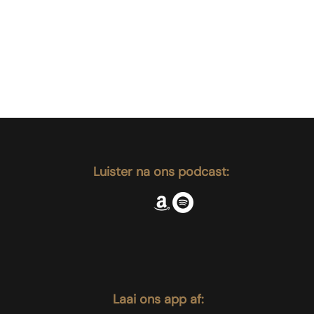
Luister na ons podcast:
Laai ons app af: