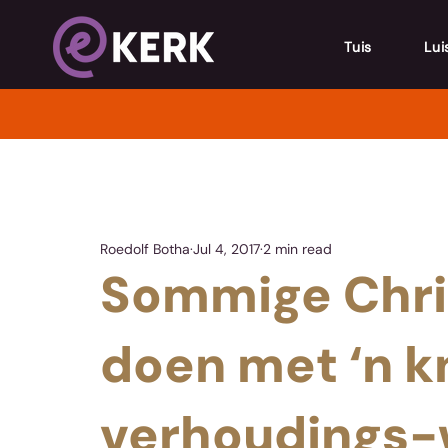
Tuis
Lui
Roedolf Botha
Jul 4, 2017
2 min read
Sommige Chri
doen met ‘n k
verhoudings-