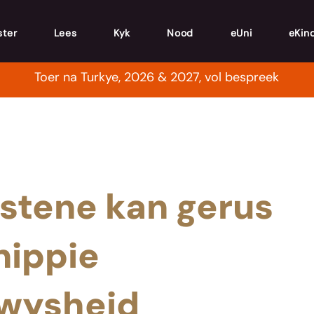
ster
Lees
Kyk
Nood
eUni
eKin
Toer na Turkye, 2026 & 2027, vol bespreek
stene kan gerus
nippie
wysheid