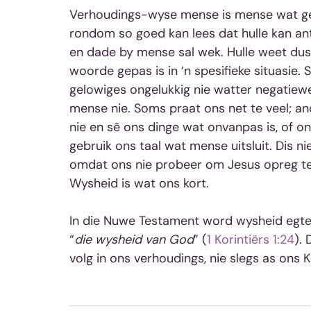
Verhoudings-wyse mense is mense wat ge
rondom so goed kan lees dat hulle kan an
en dade by mense sal wek. Hulle weet dus 
woorde gepas is in ‘n spesifieke situasie
gelowiges ongelukkig nie watter negatiew
mense nie. Soms praat ons net te veel; an
nie en sê ons dinge wat onvanpas is, of o
gebruik ons taal wat mense uitsluit. Dis ni
omdat ons nie probeer om Jesus opreg te 
Wysheid is wat ons kort.
In die Nuwe Testament word wysheid egter 
“
die wysheid van God
” (
1 Korintiërs 1:24
).
volg in ons verhoudings, nie slegs as ons