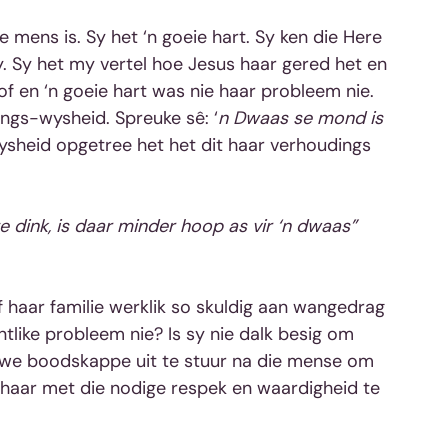
e mens is. Sy het ‘n goeie hart. Sy ken die Here 
y. Sy het my vertel hoe Jesus haar gered het en 
f en ‘n goeie hart was nie haar probleem nie. 
ngs-wysheid. Spreuke sê: ‘
n Dwaas se mond is 
sheid opgetree het het dit haar verhoudings 
e dink, is daar minder hoop as vir ‘n dwaas”
 haar familie werklik so skuldig aan wangedrag 
eintlike probleem nie? Is sy nie dalk besig om 
we boodskappe uit te stuur na die mense om 
m haar met die nodige respek en waardigheid te 