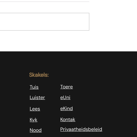
Koffie is nie genoeg nie
l as slegte
sondaars
Skakels:
Toere
Tuis
Luister
eUni
eKind
Lees
Kontak
Kyk
Privaatheidsbeleid
Nood