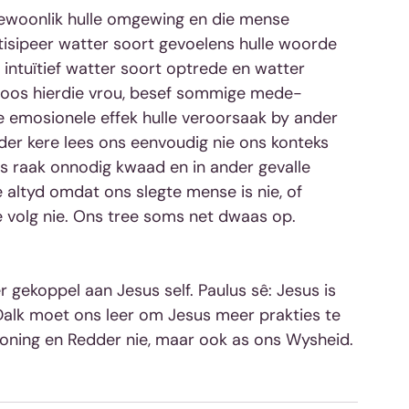
woonlik hulle omgewing en die mense 
tisipeer watter soort gevoelens hulle woorde 
intuïtief watter soort optrede en watter 
. Soos hierdie vrou, besef sommige mede-
e emosionele effek hulle veroorsaak by ander 
der kere lees ons eenvoudig nie ons konteks 
ns raak onnodig kwaad en in ander gevalle 
e altyd omdat ons slegte mense is nie, of 
volg nie. Ons tree soms net dwaas op. 
gekoppel aan Jesus self. Paulus sê: Jesus is 
 Dalk moet ons leer om Jesus meer prakties te 
 Koning en Redder nie, maar ook as ons Wysheid.