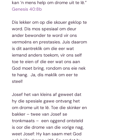
kan ‘n mens help om drome uit te lê.” 
Genesis 40:8b
Dis lekker om op die skouer geklop te 
word. Dis mos spesiaal om deur 
ander bewonder te word vir ons 
vermoëns en prestasies. Juis daarom 
is dit aantreklik om die eer wat 
iemand anders toekom, vir ons self 
toe te eien of die eer wat ons aan 
God moet bring, rondom ons eie nek 
te hang.  Ja, dis maklik om eer te 
steel!
Josef het van kleins af geweet dat 
hy die spesiale gawe ontvang het 
om drome uit te lê. Toe die skinker en 
bakker – twee van Josef se 
tronkmaats –  een oggend ontsteld 
is oor die drome van die vorige nag, 
weet Josef: Hy kan saam met God 