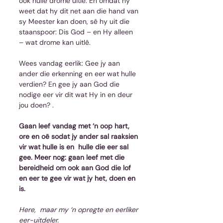
ook húlle drome uitlê. En omdat hy 
weet dat hy dit net aan die hand van 
sy Meester kan doen, sê hy uit die 
staanspoor: Dis God – en Hy alleen 
– wat drome kan uitlê.
Wees vandag eerlik: Gee jy aan 
ander die erkenning en eer wat hulle 
verdien? En gee jy aan God die 
nodige eer vir dit wat Hy in en deur 
jou doen? .
Gaan leef vandag met ‘n oop hart, 
ore en oë sodat jy ander sal raaksien 
vir wat hulle is en  hulle die eer sal 
gee. Meer nog: gaan leef met die 
bereidheid om ook aan God die lof 
en eer te gee vir wat jy het, doen en 
is.
Here,  maar my ‘n opregte en eerliker 
eer-uitdeler.