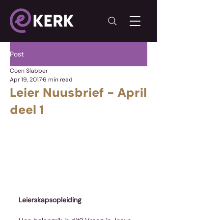
Post
Coen Slabber
Apr 19, 2017
6 min read
Leier Nuusbrief - April
deel 1
Leierskapsopleiding