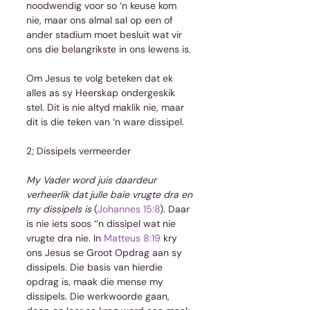
noodwendig voor so ‘n keuse kom 
nie, maar ons almal sal op een of 
ander stadium moet besluit wat vir 
ons die belangrikste in ons lewens is.
Om Jesus te volg beteken dat ek 
alles as sy Heerskap ondergeskik 
stel. Dit is nie altyd maklik nie, maar 
dit is die teken van ‘n ware dissipel.
2; Dissipels vermeerder
My Vader word juis daardeur 
verheerlik dat julle baie vrugte dra en 
my dissipels is
 (
Johannes 15:8
). Daar 
is nie iets soos ‘’n dissipel wat nie 
vrugte dra nie. In 
Matteus 8:19
 kry 
ons Jesus se Groot Opdrag aan sy 
dissipels. Die basis van hierdie 
opdrag is, maak die mense my 
dissipels. Die werkwoorde gaan, 