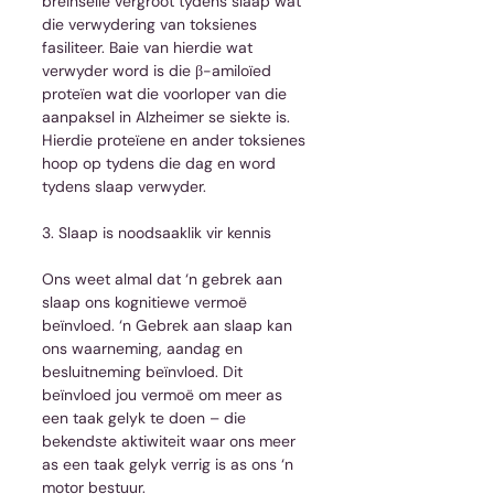
breinselle vergroot tydens slaap wat 
die verwydering van toksienes 
fasiliteer. Baie van hierdie wat 
verwyder word is die β-amiloïed 
proteïen wat die voorloper van die 
aanpaksel in Alzheimer se siekte is. 
Hierdie proteïene en ander toksienes 
hoop op tydens die dag en word 
tydens slaap verwyder.
3. Slaap is noodsaaklik vir kennis
Ons weet almal dat ‘n gebrek aan 
slaap ons kognitiewe vermoë 
beïnvloed. ‘n Gebrek aan slaap kan 
ons waarneming, aandag en 
besluitneming beïnvloed. Dit 
beïnvloed jou vermoë om meer as 
een taak gelyk te doen – die 
bekendste aktiwiteit waar ons meer 
as een taak gelyk verrig is as ons ‘n 
motor bestuur.