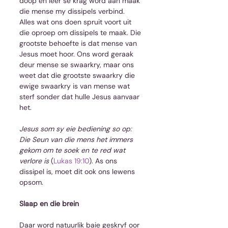
doop en leer se krag word aan maak 
die mense my dissipels verbind. 
Alles wat ons doen spruit voort uit 
die oproep om dissipels te maak. Die 
grootste behoefte is dat mense van 
Jesus moet hoor. Ons word geraak 
deur mense se swaarkry, maar ons 
weet dat die grootste swaarkry die 
ewige swaarkry is van mense wat 
sterf sonder dat hulle Jesus aanvaar 
het.
Jesus som sy eie bediening so op: 
Die Seun van die mens het immers 
gekom om te soek en te red wat 
verlore is
 (
Lukas 19:10
). As ons 
dissipel is, moet dit ook ons lewens 
opsom.
Slaap en die brein
Daar word natuurlik baie geskryf oor 