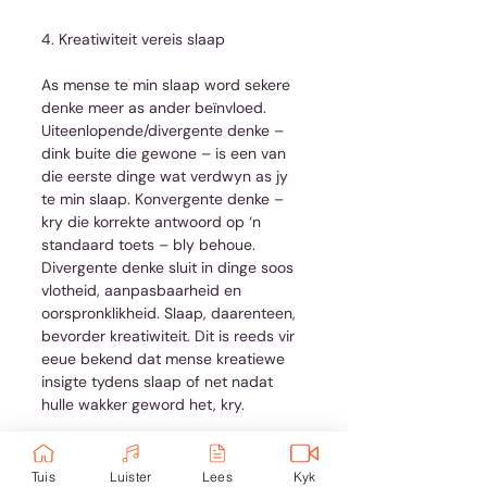
4. Kreatiwiteit vereis slaap
As mense te min slaap word sekere 
denke meer as ander beïnvloed. 
Uiteenlopende/divergente denke – 
dink buite die gewone – is een van 
die eerste dinge wat verdwyn as jy 
te min slaap. Konvergente denke – 
kry die korrekte antwoord op ‘n 
standaard toets – bly behoue. 
Divergente denke sluit in dinge soos 
vlotheid, aanpasbaarheid en 
oorspronklikheid. Slaap, daarenteen, 
bevorder kreatiwiteit. Dit is reeds vir 
eeue bekend dat mense kreatiewe 
insigte tydens slaap of net nadat 
hulle wakker geword het, kry.
5. Verlies aan slaap en depressie is 
ineengevleg
Tuis
Luister
Lees
Kyk