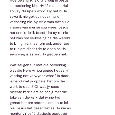
Hoe belangrik is dit? Vroeg in Jesus 
se bediening kies Hy 12 manne. Hulle 
sou sy dissipels word. Hy het hulle 
sekerlik nie gekies net vir hulle 
verlossing nie. Sy visie was dat hulle 
vissers van mense sou wees. Jesus 
het onmiddellik besef dat sy rol nie 
net was om verlossing na die wêreld 
te bring nie, maar om ook ander toe 
te rus om dieselfde te doen as Hy 
eers weg is as wat Hy gedoen het.
Wat sal gebeur met die bediening 
wat die Here vir jou gegee het as jy 
vandag net verwyder word? Is daar 
iemand wat jy opgelei het om die 
werk te doen? Of was jy soos 
meeste kerkleiers so besig met die 
take van die kerk dat jy nie tyd 
gehad het om ander leiers op te lei 
nie. Jesus het besef dat as Hy nie as 
mentor vir sy 12 dissipels opgetree 