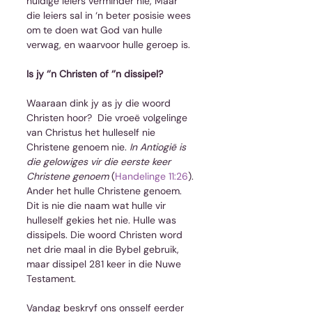
huidige leiers verminder nie, Maar 
die leiers sal in ‘n beter posisie wees 
om te doen wat God van hulle 
verwag, en waarvoor hulle geroep is.
Is jy ‘’n Christen of ‘’n dissipel?
Waaraan dink jy as jy die woord 
Christen hoor?  Die vroeë volgelinge 
van Christus het hulleself nie 
Christene genoem nie. 
In Antiogië is 
die gelowiges vir die eerste keer 
Christene genoem
 (
Handelinge 11:26
). 
Ander het hulle Christene genoem. 
Dit is nie die naam wat hulle vir 
hulleself gekies het nie. Hulle was 
dissipels. Die woord Christen word 
net drie maal in die Bybel gebruik, 
maar dissipel 281 keer in die Nuwe 
Testament.
Vandag beskryf ons onsself eerder 