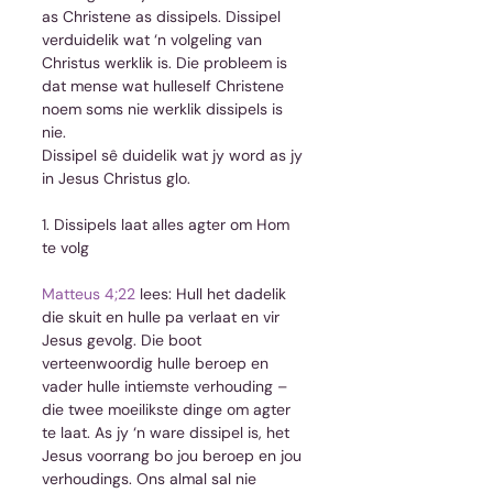
as Christene as dissipels. Dissipel 
verduidelik wat ‘n volgeling van 
Christus werklik is. Die probleem is 
dat mense wat hulleself Christene 
noem soms nie werklik dissipels is 
nie.
Dissipel sê duidelik wat jy word as jy 
in Jesus Christus glo.
1. Dissipels laat alles agter om Hom 
te volg
Matteus 4;22
 lees: Hull het dadelik 
die skuit en hulle pa verlaat en vir 
Jesus gevolg. Die boot 
verteenwoordig hulle beroep en 
vader hulle intiemste verhouding – 
die twee moeilikste dinge om agter 
te laat. As jy ‘n ware dissipel is, het 
Jesus voorrang bo jou beroep en jou 
verhoudings. Ons almal sal nie 