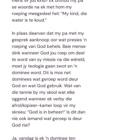
mens vir jou kind? Ek onthou my pa 
se woorde na ek met hom my 
roeping meegedeel het: “My kind, die 
water is te koud.”
In plaas daarvan dat my pa met my 
gesprek aanknoop oor wat presies ‘n 
roeping van God behels. Baie mense 
dink wanneer God jou roep om deel 
te word van sy missie na die wêreld, 
moet jy teologie gaan swot en ‘n 
dominee word. Dit is mos net 
dominees wat geroep word deur 
God en wat God gebruik. Wat van 
die tannie by my skool wat elke 
oggend wanneer ek verby die 
afrol/kopieer-kamer loop vir my 
skreeu: “God is in beheer!” Is dit dan 
nie ook iemand wat geroep is deur 
God nie?
Ja, vandag is ek ‘n dominee ten 