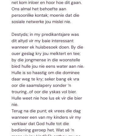
net kom inloer en hoor hoe dit gaan. 
Ons almal het behoefte aan 
persoonlike kontak; moenie dat die 
sosiale netwerke jou mislei nie.
Destyds; in my predikantsjare was 
dit altyd vir my baie interessant 
wanneer ek huisbesoek doen. By die 
ouer geslag kry jou melktert en tee; 
by die jongmense in die woonstelle 
bied hulle jou nie eens water aan nie. 
Hulle is so haastig om die dominee 
daar weg te kry; seker bang ek vra 
oor die saamslapery sonder ‘n 
trouring…of oor die yskas vol bier. 
Hulle weet nie hoe lus ek vir die bier 
nie.
Terug na die punt; ek vrees die dag 
wanneer een van my kinders vir my 
verklaar dat God hulle tot die 
bediening geroep het. Wat sê ‘n 