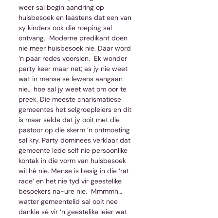
weer sal begin aandring op 
huisbesoek en laastens dat een van 
sy kinders ook die roeping sal 
ontvang.  Moderne predikant doen 
nie meer huisbesoek nie. Daar word 
‘n paar redes voorsien.  Ek wonder 
party keer maar net; as jy nie weet 
wat in mense se lewens aangaan 
nie… hoe sal jy weet wat om oor te 
preek. Die meeste charismatiese 
gemeentes het selgroepleiers en dit 
is maar selde dat jy ooit met die 
pastoor op die skerm ‘n ontmoeting 
sal kry. Party dominees verklaar dat 
gemeente lede self nie persoonlike 
kontak in die vorm van huisbesoek 
wil hê nie. Mense is besig in die ‘rat 
race’ en het nie tyd vir geestelike 
besoekers na-ure nie.  Mmmmh… 
watter gemeentelid sal ooit nee 
dankie sê vir ‘n geestelike leier wat 