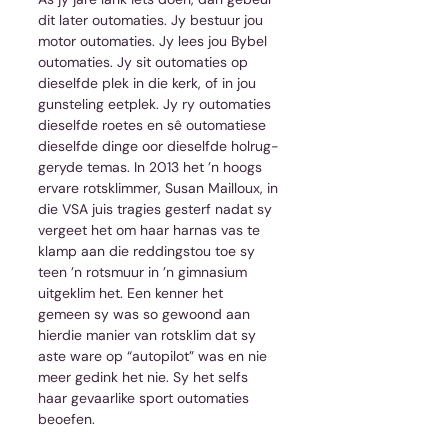
dit later outomaties. Jy bestuur jou 
motor outomaties. Jy lees jou Bybel 
outomaties. Jy sit outomaties op 
dieselfde plek in die kerk, of in jou 
gunsteling eetplek. Jy ry outomaties 
dieselfde roetes en sê outomatiese 
dieselfde dinge oor dieselfde holrug-
geryde temas. In 2013 het ’n hoogs 
ervare rotsklimmer, Susan Mailloux, in 
die VSA juis tragies gesterf nadat sy 
vergeet het om haar harnas vas te 
klamp aan die reddingstou toe sy 
teen ’n rotsmuur in ’n gimnasium 
uitgeklim het. Een kenner het 
gemeen sy was so gewoond aan 
hierdie manier van rotsklim dat sy 
aste ware op “autopilot” was en nie 
meer gedink het nie. Sy het selfs 
haar gevaarlike sport outomaties 
beoefen. 