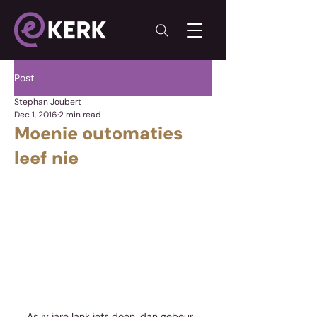
Post
Stephan Joubert
Dec 1, 2016
2 min read
Moenie outomaties
leef nie
As jy jare lank iets doen, dan gebeur 