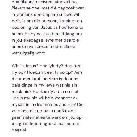
Amerikaanse universiteite voltooi.
Riekert se doel met dié dagboek wat 
‘n jaar lank elke dag in jou lewe wil 
belê, is om die persoon, karakter en 
bediening van Jesus as hooftema te 
neem. En hy wil jou dan uitdaag om 
in jou elkedagse lewe met daardie 
aspekte van Jesus te identifiseer 
wat uitgelig word.
Wie is Jesus? Hoe lyk Hy? Hoe tree 
Hy op? Hoekom tree Hy so op? Aan 
die ander kant: hoekom is daar so 
baie dinge in my lewe wat nie sin 
maak nie? Hoekom lyk dit soms of 
Jesus my nie wil help wanneer ek 
myself in ‘n dilemma bevind nie? Die 
vrae hou nie op nie maar Riekert 
gaan sistematies te werk om jou op 
die geloofspad agter Jesus aan te 
begelei.