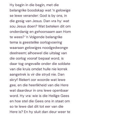
Hy begin in die begin, met die 
belangrike boodskap wat ‘n gelowige 
se lewe verander: God is by ons, in 
die gesig van Jesus. Dan vra hy: wat 
sou Jesus doen? Wat beteken dit om 
onderdanig en gehoorsaam aan Hom 
te wees? ‘n Volgende belangrike 
tema is geestelike oorlogvoering 
waaraan gelowiges noodgedwonge 
deelneem; alhoewel die uitslag van 
die oorlog vooraf bepaal word, is 
daar tog ongevalle onder die soldate 
van die kruis omdat hulle nie korrek 
aangetrek is vir die stryd nie. Dan 
skryf Riekert oor woorde wat lewe 
gee, en die heerlikheid van die Here 
wat daardeur in ons lewe openbaar 
word. Hy vra: wie is die Heilige Gees 
en hoe stel die Gees ons in staat om 
so te lewe dat dit tot eer van die 
Here is? En hy sluit dan deur weer te 