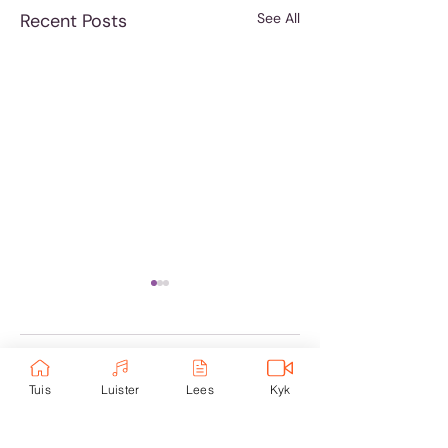
Recent Posts
See All
Comments
Tuis
Luister
Lees
Kyk
Hoe om te reage
Koffie is nie genoeg
Write a comment...
nie