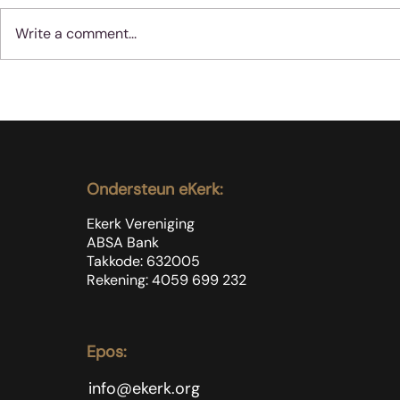
Write a comment...
Koffie is n
Moenie jubel as slegte
dinge met sondaars
gebeur nie
Ondersteun eKerk:
Ekerk Vereniging
ABSA Bank
Takkode: 632005
Rekening: 4059 699
232
Epos:
info@ekerk.org