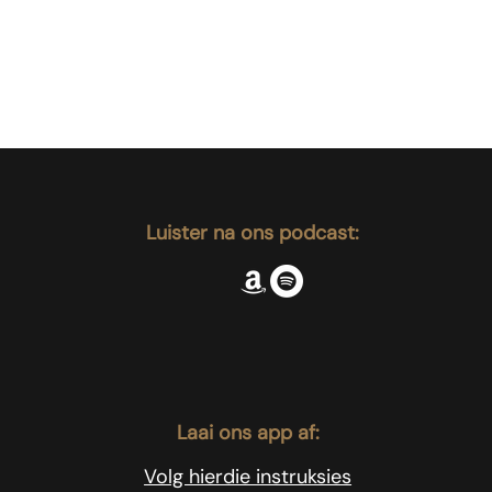
Luister na ons podcast:
Laai ons app af:
Volg hierdie instruksies