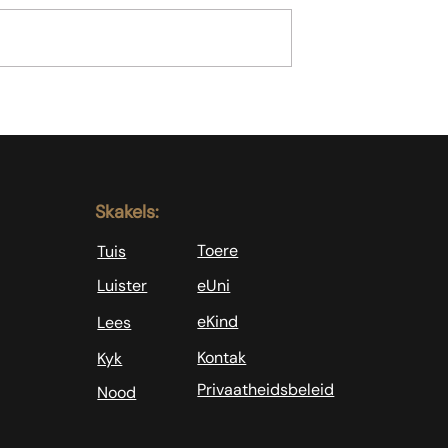
Hoe om te reageer
ie genoeg nie
Skakels:
Toere
Tuis
Luister
eUni
eKind
Lees
Kontak
Kyk
Privaatheidsbeleid
Nood