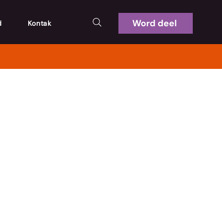
Word deel
d
Kontak