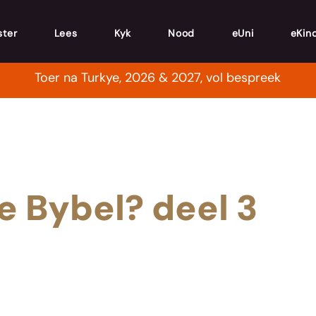
ster
Lees
Kyk
Nood
eUni
eKin
Toer na Turkye, 2026 & 2027, vol bespreek
e Bybel? deel 3