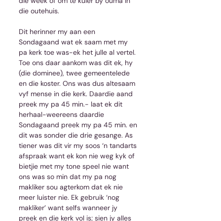
die week of om te kuier by ouma in 
die outehuis.
Dit herinner my aan een 
Sondagaand wat ek saam met my 
pa kerk toe was-ek het julle al vertel. 
Toe ons daar aankom was dit ek, hy 
(die dominee), twee gemeentelede 
en die koster. Ons was dus altesaam 
vyf mense in die kerk. Daardie aand 
preek my pa 45 min.- laat ek dit 
herhaal-weereens daardie 
Sondagaand preek my pa 45 min. en 
dit was sonder die drie gesange. As 
tiener was dit vir my soos ‘n tandarts 
afspraak want ek kon nie weg kyk of 
bietjie met my tone speel nie want 
ons was so min dat my pa nog 
makliker sou agterkom dat ek nie 
meer luister nie. Ek gebruik ‘nog 
makliker’ want selfs wanneer jy 
preek en die kerk vol is; sien jy alles 