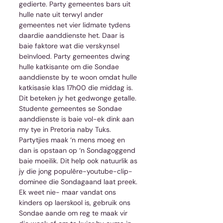
gedierte. Party gemeentes bars uit 
hulle nate uit terwyl ander 
gemeentes net vier lidmate tydens 
daardie aanddienste het. Daar is 
baie faktore wat die verskynsel 
beïnvloed. Party gemeentes dwing 
hulle katkisante om die Sondae 
aanddienste by te woon omdat hulle 
katkisasie klas 17h00 die middag is. 
Dit beteken jy het gedwonge getalle. 
Studente gemeentes se Sondae 
aanddienste is baie vol-ek dink aan 
my tye in Pretoria naby Tuks. 
Partytjies maak ‘n mens moeg en 
dan is opstaan op ‘n Sondagoggend 
baie moeilik. Dit help ook natuurlik as 
jy die jong populêre-youtube-clip-
dominee die Sondagaand laat preek. 
Ek weet nie- maar vandat ons 
kinders op laerskool is, gebruik ons 
Sondae aande om reg te maak vir 