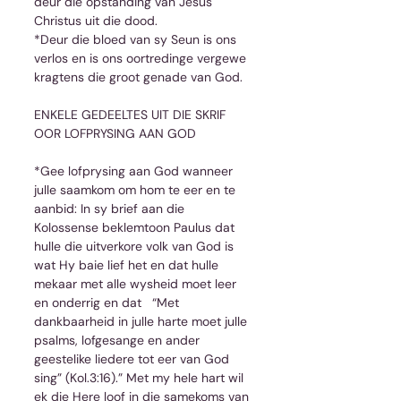
deur die opstanding van Jesus 
Christus uit die dood.
*Deur die bloed van sy Seun is ons 
verlos en is ons oortredinge vergewe 
kragtens die groot genade van God.
ENKELE GEDEELTES UIT DIE SKRIF 
OOR LOFPRYSING AAN GOD
*Gee lofprysing aan God wanneer 
julle saamkom om hom te eer en te 
aanbid: In sy brief aan die 
Kolossense beklemtoon Paulus dat 
hulle die uitverkore volk van God is 
wat Hy baie lief het en dat hulle 
mekaar met alle wysheid moet leer 
en onderrig en dat   “Met 
dankbaarheid in julle harte moet julle 
psalms, lofgesange en ander 
geestelike liedere tot eer van God 
sing” (Kol.3:16).” Met my hele hart wil 
ek die Here loof in die samekoms van 