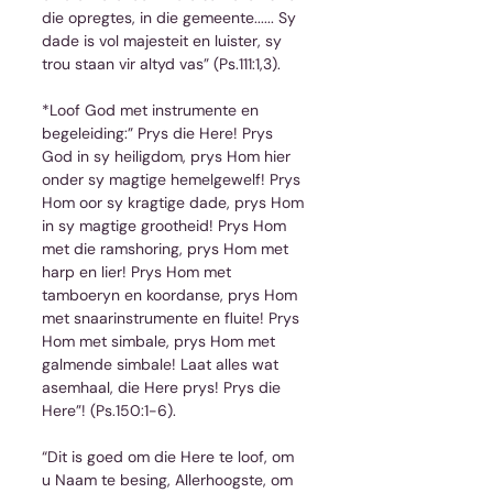
die opregtes, in die gemeente...... Sy 
dade is vol majesteit en luister, sy 
trou staan vir altyd vas” (Ps.111:1,3).
*Loof God met instrumente en 
begeleiding:” Prys die Here! Prys 
God in sy heiligdom, prys Hom hier 
onder sy magtige hemelgewelf! Prys 
Hom oor sy kragtige dade, prys Hom 
in sy magtige grootheid! Prys Hom 
met die ramshoring, prys Hom met 
harp en lier! Prys Hom met 
tamboeryn en koordanse, prys Hom 
met snaarinstrumente en fluite! Prys 
Hom met simbale, prys Hom met 
galmende simbale! Laat alles wat 
asemhaal, die Here prys! Prys die 
Here”! (Ps.150:1-6).
“Dit is goed om die Here te loof, om 
u Naam te besing, Allerhoogste, om 