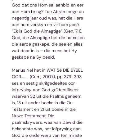
God dat ons Hom sal aanbid en eer 
aan Hom bring? Toe Abram nege en 
negentig jaar oud was, het die Here 
aan hom verskyn en vir hom gesê: 
”Ek is God die Almagtige” (Gen.17:1). 
God, die Almagtige het die hemel en 
die aarde geskape, die see en alles 
wat daar in is – die mens het Hy 
geskape na Sy beeld.
Marius Nel het in WAT Sê DIE BYBEL 
OOR........ (Cum, 2007), pp 379-393 
ses en sestig skrifgedeeltes oor 
lofprysing aan God geïdentifiseer 
waarvan 32 uit die Psalms geneem 
is, 13 uit ander boeke in die Ou 
Testament en 21 uit boeke in die 
Nuwe Testament. Die 
psalmskrywers, waarvan Dawid die 
bekendste was, het lofprysing aan 
God die onderwerp van ten minste 