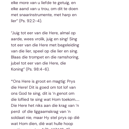
elke more van u liefde te getuig, en 
elke aand van u trou, om dit te doen 
met snaarinstrumente, met harp en 
lier” (Ps. 92:2-4).
“Juig tot eer van die Here, almal op 
aarde, wees vrolik, juig en sing! Sing 
tot eer van die Here met begeleiding 
van die lier, speel op die lier en sing. 
Blaas die trompet en die ramshoring, 
jubel tot eer van die Here, die 
Koning” (Ps. 98:4-6).
*Ons Here is groot en magtig: Prys 
die Here! Dit is goed om tot lof van 
ons God te sing, dit is ‘n genot om 
die loflied te sing wat Hom toekom..... 
Die Here het niks aan die krag van ‘n 
perd  of die liggaamskrag van ‘n 
soldaat nie, maar Hy stel prys op dié 
wat Hom dien, dié wat hulle hoop 