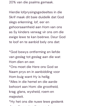
20% van die psalms gemaak.
Hierdie lofprysingsgedeeltes in die 
Skrif maak dit baie duidelik dat God 
slegs erkenning, lof, eer en 
gehoorsaamheid aan Hom van ons 
as Sy kinders verwag vir ons om die 
ewige lewe te kan beërwe. Deur God 
te loof en te aanbid bely ons dat:
*God bewys ontferming en liefde 
van geslag tot geslag aan die wat 
Hom dien en eer.
*Ons moet die Here ons God se 
Naam prys en in aanbidding voor 
Hom buig want Hy is heilig.
*Alles in die hemel en die aarde 
behoort aan Hom: die grootheid, 
krag, glans, wysheid, roem en 
majesteit.
*Hy het ons die nuwe lewe geskenk 