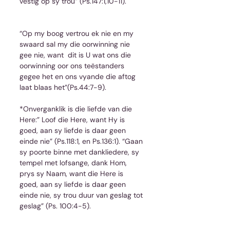
vestig op sy trou” (Ps.147:1,10-11).         
“Op my boog vertrou ek nie en my 
swaard sal my die oorwinning nie 
gee nie, want  dit is U wat ons die 
oorwinning oor ons teëstanders 
gegee het en ons vyande die aftog 
laat blaas het”(Ps.44:7-9).
*Onverganklik is die liefde van die 
Here:” Loof die Here, want Hy is 
goed, aan sy liefde is daar geen 
einde nie” (Ps.118:1, en Ps.136:1). “Gaan 
sy poorte binne met dankliedere, sy 
tempel met lofsange, dank Hom, 
prys sy Naam, want die Here is 
goed, aan sy liefde is daar geen 
einde nie, sy trou duur van geslag tot 
geslag” (Ps. 100:4-5).