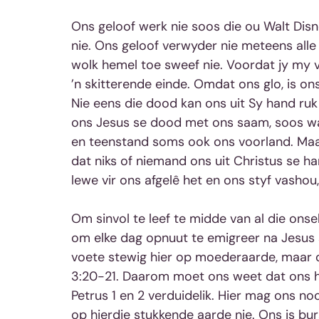
Ons geloof werk nie soos die ou Walt Disney
nie. Ons geloof verwyder nie meteens alle
wolk hemel toe sweef nie. Voordat jy my v
’n skitterende einde. Omdat ons glo, is ons
Nie eens die dood kan ons uit Sy hand ruk 
ons Jesus se dood met ons saam, soos wat P
en teenstand soms ook ons voorland. Maa
dat niks of niemand ons uit Christus se ha
lewe vir ons afgelê het en ons styf vashou
Om sinvol te leef te midde van al die ons
om elke dag opnuut te emigreer na Jesus 
voete stewig hier op moederaarde, maar on
3:20-21. Daarom moet ons weet dat ons hi
Petrus 1 en 2 verduidelik. Hier mag ons noo
op hierdie stukkende aarde nie. Ons is bu