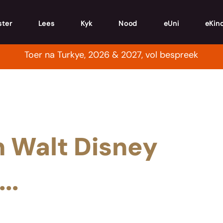
ster
Lees
Kyk
Nood
eUni
eKin
Toer na Turkye, 2026 & 2027, vol bespreek
’n Walt Disney
..