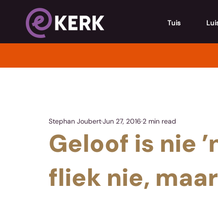
Tuis
Lui
Stephan Joubert
Jun 27, 2016
2 min read
Geloof is nie 
fliek nie, maar.