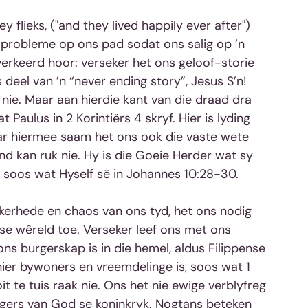
 flieks, ("and they lived happily ever after") 
 probleme op ons pad sodat ons salig op ’n 
erkeerd hoor: verseker het ons geloof-storie 
 deel van ’n “never ending story”, Jesus S’n! 
nie. Maar aan hierdie kant van die draad dra 
aulus in 2 Korintiërs 4 skryf. Hier is lyding 
r hiermee saam het ons ook die vaste wete 
nd kan ruk nie. Hy is die Goeie Herder wat sy 
, soos wat Hyself sê in Johannes 10:28-30.
ekerhede en chaos van ons tyd, het ons nodig 
se wêreld toe. Verseker leef ons met ons 
s burgerskap is in die hemel, aldus Filippense 
er bywoners en vreemdelinge is, soos wat 1 
it te tuis raak nie. Ons het nie ewige verblyfreg 
rgers van God se koninkryk. Nogtans beteken 