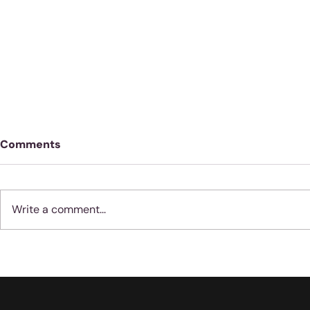
Comments
Write a comment...
Geloof werk nie soos
Moenie jube
vernis nie
dinge met 
gebeur nie