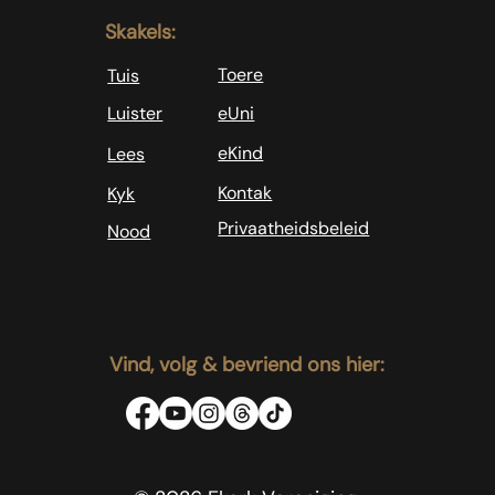
Skakels:
Toere
Tuis
Luister
eUni
eKind
Lees
Kontak
Kyk
Privaatheidsbeleid
Nood
Vind, volg & bevriend ons hier: