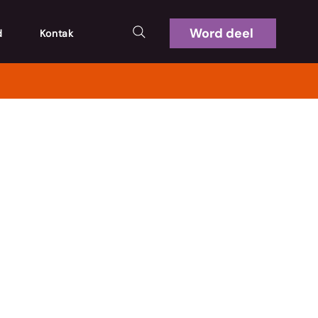
Word deel
d
Kontak