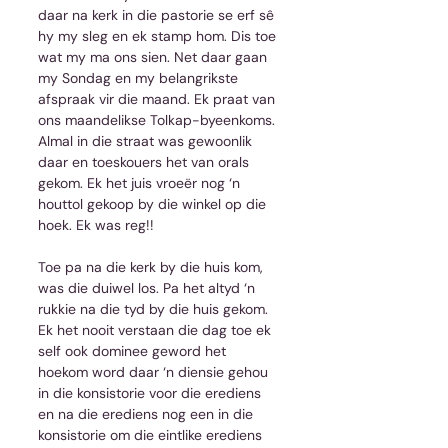
daar na kerk in die pastorie se erf sê 
hy my sleg en ek stamp hom. Dis toe 
wat my ma ons sien. Net daar gaan 
my Sondag en my belangrikste 
afspraak vir die maand. Ek praat van 
ons maandelikse Tolkap-byeenkoms. 
Almal in die straat was gewoonlik 
daar en toeskouers het van orals 
gekom. Ek het juis vroeër nog ‘n 
houttol gekoop by die winkel op die 
hoek. Ek was reg!!
Toe pa na die kerk by die huis kom, 
was die duiwel los. Pa het altyd ‘n 
rukkie na die tyd by die huis gekom. 
Ek het nooit verstaan die dag toe ek 
self ook dominee geword het 
hoekom word daar ‘n diensie gehou 
in die konsistorie voor die erediens 
en na die erediens nog een in die 
konsistorie om die eintlike erediens 