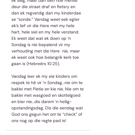
ek sleg, maar dan sien hoe mense 
deur die straat draf en fietsry en 
dan ek regverdig dan my kinderdae 
se “sonde.” Vandag weet eek egter 
ek’s lief vir die Here met my hele 
hart, hele siel en my hele verstand. 
Ek weet dat wat ek doen op ‘n 
Sondag is nie bepalend vir my 
verhouding met die Here  nie, maar 
ek weet ook hoe belangrik kerk toe 
gaan is (Hebreërs 10:25).
Vandag leer ek my eie kinders om 
respek te hê vir ‘n Sondag…nie om te 
baklei met Pietie en kie nie. Nie om te 
baklei met wasgoed en skottelgoed 
en bier nie…dis darem ‘n heilig-
opstandingsdag. Dis die eendag wat 
God ons gegun het om te “check” of 
ons nog op die regte pad is!