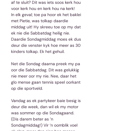
af te sluit? Dit was iets soos kerk hou 
voor kerk hou en kerk hou na kerk!
In elk geval; toe pa hoor ek het baklei 
met Pietie, was tolkap daardie 
middag uit! Hy skreeu toe op my dat 
ek nie die Sabbatdag heilig nie. 
Daardie Sondagmiddag moes ek dus 
deur die venster kyk hoe meer as 30 
kinders tolkap. Ek het gehuil.
Net die Sondag daarna preek my pa 
oor die Sabbatdag. Dit was gelukkig 
nie meer oor my nie. Nee, daar het 
glo mense gaan tennis speel oorkant 
op die sportveld. 
Vandag as ek partykeer baie besig is 
deur die week, dan wil ek my motor 
was sommer op die Sondagaand. 
(Dis darem beter as ’n 
Sondagmiddag!) Vir ‘n oomblik voel 