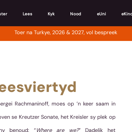
ster
Lees
Kyk
Nood
eUni
eKin
Toer na Turkye, 2026 & 2027, vol bespreek
eesviertyd
 Sergei Rachmaninoff, moes op ’n keer saam in 
ven se Kreutzer Sonate, het Kreisler sy plek op 
 hy benoud: “
Where are we?
” Dadelik het 