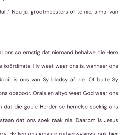
l.” Nou ja, grootmeesters of te nie, almal van 
l ons so ernstig dat niemand behalwe die Here 
ns koördinate. Hy weet waar ons is, wanneer ons 
ooit is ons van Sy bladsy af nie. Of buite Sy 
ons opspoor. Orals en altyd weet God waar ons 
in dat die goeie Herder se hemelse soeklig ons 
itstaan dat ons soek raak nie. Daarom is Jesus 
y. Hy ken ons jongste ruitverwysings, ook hier 