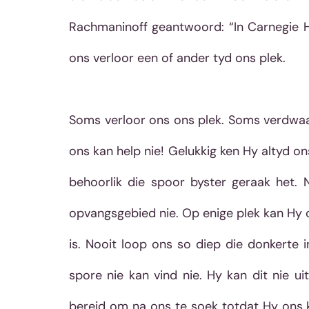
Rachmaninoff geantwoord: “In Carnegie Hal
ons verloor een of ander tyd ons plek.
Soms verloor ons ons plek. Soms verdwaa
ons kan help nie! Gelukkig ken Hy altyd o
behoorlik die spoor byster geraak het. N
opvangsgebied nie. Op enige plek kan Hy 
is. Nooit loop ons so diep die donkerte 
spore nie kan vind nie. Hy kan dit nie u
bereid om na ons te soek totdat Hy ons kr