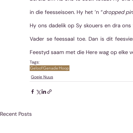
in die feesseisoen. Hy het ’n “
dropped pi
Hy ons dadelik op Sy skouers en dra ons 
Vader se feessaal toe. Dan is dit feesvier
Feestyd saam met die Here wag op elke v
Tags:
Geloof
Genade
Hoop
Goeie Nuus
Recent Posts