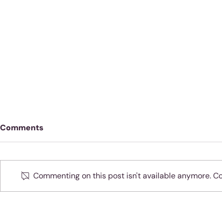
Comments
Commenting on this post isn't available anymore. Con
Oefen jou 
Moenie jubel as slegte
dinge met sondaars