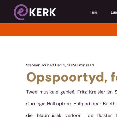
Tuis
Lui
Stephan Joubert
Dec 5, 2024
1 min read
Opspoortyd, f
Twee musikale genieë, Fritz Kreisler en
Carnegie Hall optree. Halfpad deur Beetho
die bladmusiek verloor. Toe fluister