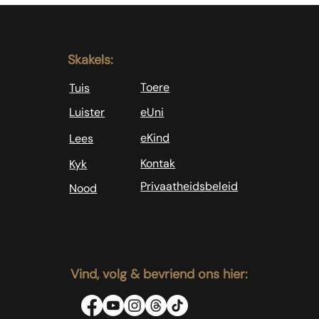
jy is nie almal nie!
Skakels:
Toere
Tuis
Luister
eUni
eKind
Lees
Kontak
Kyk
Privaatheidsbeleid
Nood
Vind, volg & bevriend ons hier: