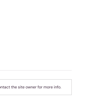
tact the site owner for more info.
geheue
Almal hou van
teleurgesteld wees - ma