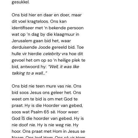
gesukkel. 
Ons bid hier en daar en doer, maar 
dit voel kragteloos. Ons kan 
identifiseer met ‘n bekende persoon 
wat op ’n dag by die klaagmuur in 
Jerusalem gaan bid het, waar 
derduisende Joode gereeld bid. Toe 
hulle vir hierdie 
celebrity
 vra hoe dit 
gevoel het om op so ‘n heilige plek te 
bid, antwoord hy: 
“Well, it was like 
talking to a wall…”
Ons bid nie teen mure vas nie. Ons 
bid soos Jesus ons geleer het. Ons 
weet om te bid is om met God te 
praat. Hy is die Hoorder van gebed, 
soos wat Psalm 65 sê. Hoor weer: 
God ÍS die hoorder van gebed. Hy is 
nie doof nie. Hy is nie weg nie. Hy 
hoor. Ons praat met Hom in Jesus se 
Naam. Ons loof Hom. Ons sê vir Hom 