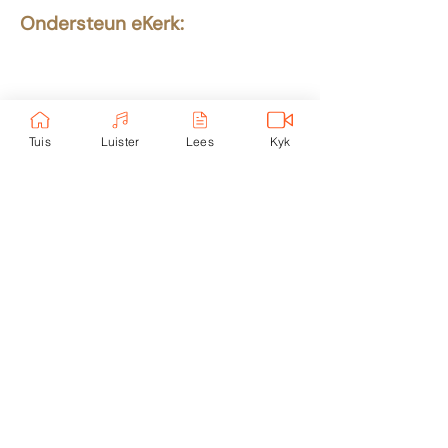
Ondersteun eKerk:
Ekerk Vereniging
ABSA Bank
Takkode: 632005
Rekening:
4059 699
232
Tuis
Luister
Lees
Kyk
Epos:
info@ekerk.org
Skakels:
Tuis
Toere
eUni
Luister
Lees
eKind
Kontak
Kyk
Nood
Privaatheidsbeleid