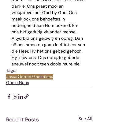
dankie. Ons praat mooi en 
vreugdevol oor God by God. Ons 
maak ook ons behoeftes in 
nederigheid aan Hom bekend. En 
ons bid gedurig vir ander mense. 
Altyd bid ons gelowig en opreg. Dan 
sê ons amen en gaan leef tot eer van 
die Heer. Hy het ons gebed gehoor. 
Hy is by ons. Ons opregte gebede 
sneuwel nooit teen dooie mure nie.
Tags:
Jesus
Gebed
Godsdiens
Goeie Nuus
Recent Posts
See All