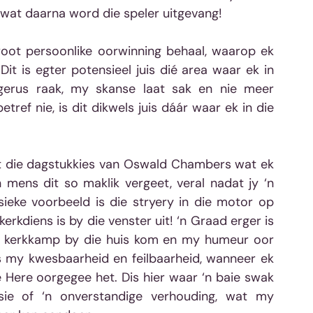
 wat daarna word die speler uitgevang!  
root persoonlike oorwinning behaal, waarop ek 
it is egter potensieel juis dié area waar ek in 
gerus raak, my skanse laat sak en nie meer 
ref nie, is dit dikwels juis dáár waar ek in die 
uit die dagstukkies van Oswald Chambers wat ek 
 mens dit so maklik vergeet, veral nadat jy ‘n 
sieke voorbeeld is die stryery in die motor op 
erkdiens is by die venster uit! ‘n Graad erger is 
f kerkkamp by die huis kom en my humeur oor 
 is my kwesbaarheid en feilbaarheid, wanneer ek 
 Here oorgegee het. Dis hier waar ‘n baie swak 
ksie of ‘n onverstandige verhouding, wat my 