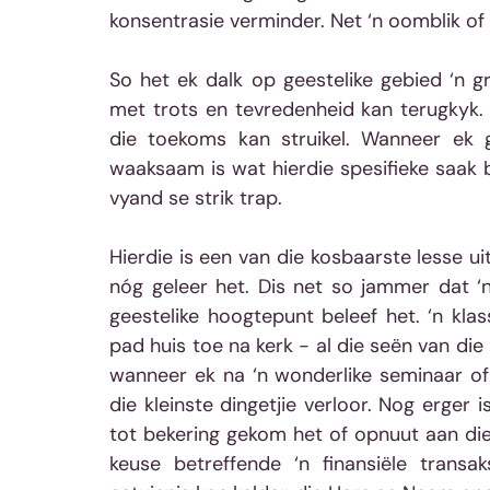
konsentrasie verminder. Net ‘n oomblik of
So het ek dalk op geestelike gebied ‘n g
met trots en tevredenheid kan terugkyk. D
die toekoms kan struikel. Wanneer ek 
waaksaam is wat hierdie spesifieke saak bet
vyand se strik trap.
Hierdie is een van die kosbaarste lesse 
nóg geleer het. Dis net so jammer dat ‘n
geestelike hoogtepunt beleef het. ‘n klas
pad huis toe na kerk - al die seën van die k
wanneer ek na ‘n wonderlike seminaar o
die kleinste dingetjie verloor. Nog erger
tot bekering gekom het of opnuut aan die
keuse betreffende ‘n finansiële transa