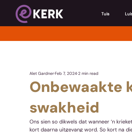
Tuis
Lui
Alet Gardner
Feb 7, 2024
2 min read
Onbewaakte k
swakheid
Ons sien so dikwels dat wanneer ‘n krieke
kort daarna uitgevang word. So kort na die