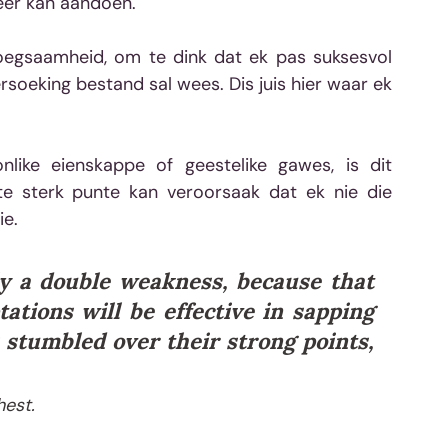
neer kan aandoen.
gsaamheid, om te dink dat ek pas suksesvol 
ersoeking bestand sal wees. Dis juis hier waar ek 
ike eienskappe of geestelike gawes, is dit 
sterk punte kan veroorsaak dat ek nie die 
ie.
y a double weakness, because that 
ations will be effective in sapping 
 stumbled over their strong points, 
hest.