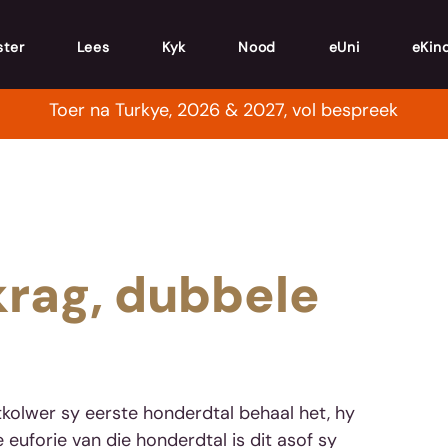
ster
Lees
Kyk
Nood
eUni
eKin
Toer na Turkye, 2026 & 2027, vol bespreek
rag, dubbele
tkolwer sy eerste honderdtal behaal het, hy 
 euforie van die honderdtal is dit asof sy 