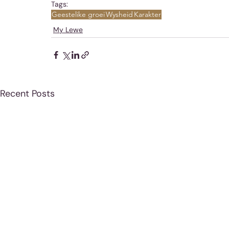
Tags:
Geestelike groei
Wysheid
Karakter
My Lewe
Recent Posts