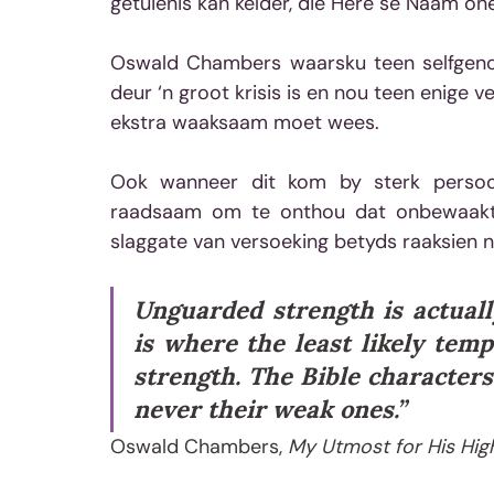
getuienis kan kelder, die Here se Naam o
Oswald Chambers waarsku teen selfgenoe
deur ‘n groot krisis is en nou teen enige v
ekstra waaksaam moet wees.
Ook wanneer dit kom by sterk persoonl
raadsaam om te onthou dat onbewaakte 
slaggate van versoeking betyds raaksien n
Unguarded strength is actuall
is where the least likely tempt
strength. The Bible characters
never their weak ones.”
Oswald Chambers, 
My Utmost for His Hig