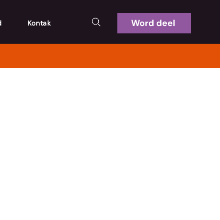
Word deel
d
Kontak