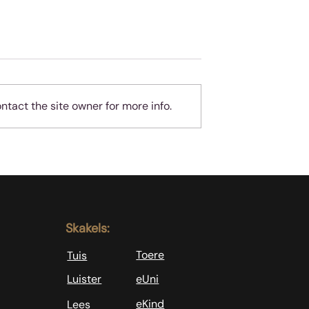
tact the site owner for more info.
sus sê: Volg My
Sing is ‘n vreugde en ‘n
opdrag
Skakels:
Toere
Tuis
Luister
eUni
eKind
Lees