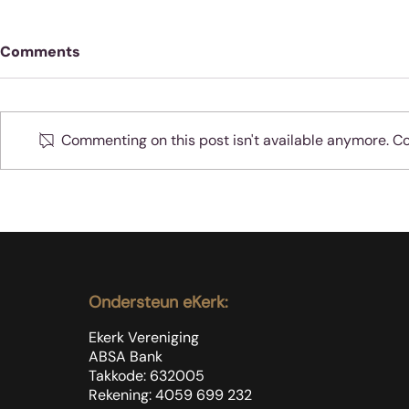
Comments
Commenting on this post isn't available anymore. Con
Wanneer Je
Die onpopulêrste
boodskap ooit: Word ‘n
voetewasser
Ondersteun eKerk:
Ekerk Vereniging
ABSA Bank
Takkode: 632005
Rekening: 4059 699
232