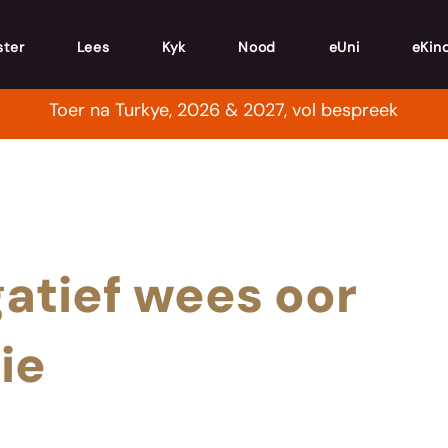
ster
Lees
Kyk
Nood
eUni
eKin
Toer na Turkye, 2026 & 2027, vol bespreek
atief wees oor
ie