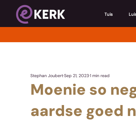
Tuis
Lui
Stephan Joubert
Sep 21, 2023
1 min read
Moenie so neg
aardse goed n