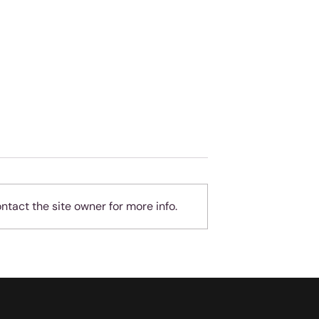
tact the site owner for more info.
geheue
Almal hou van
teleurgesteld wees - ma
jy is nie almal nie!