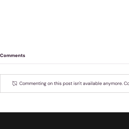
Comments
Commenting on this post isn't available anymore. Con
Oefen jou 
Moenie jubel as slegte
dinge met sondaars
gebeur nie