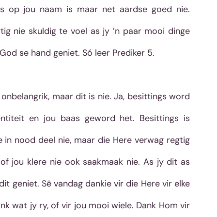
gs op jou naam is maar net aardse goed nie. 
g nie skuldig te voel as jy ’n paar mooi dinge 
 God se hand geniet. Só leer Prediker 5. 
belangrik, maar dit is nie. Ja, besittings word 
ntiteit en jou baas geword het. Besittings is 
 in nood deel nie, maar die Here verwag regtig 
 of jou klere nie ook saakmaak nie. As jy dit as 
t geniet. Sê vandag dankie vir die Here vir elke 
 wat jy ry, of vir jou mooi wiele. Dank Hom vir 