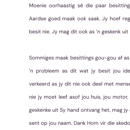
Moenie oorhaastig sê die paar besittin
Aardse goed maak ook saak. Jy hoef regti
besit nie. Jy mag dit ook as ’n geskenk uit
Sommiges maak besittings gou-gou af as on
’n probleem as dit wat jy besit jou ide
verkeerd as jy dit nie ook deel met mense
nie jy moet leef asof jou huis, jou motor,
geskenke uit Sy hand ontvang het, mag jy di
sent op jou naam. Dank Hom vir die skedonk