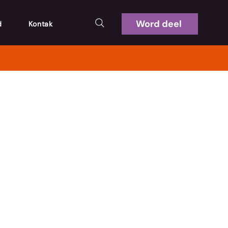
Word deel
d
Kontak