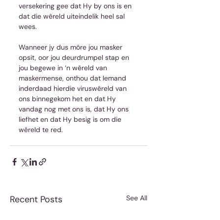
versekering gee dat Hy by ons is en 
dat die wêreld uiteindelik heel sal 
wees.
Wanneer jy dus môre jou masker 
opsit, oor jou deurdrumpel stap en 
jou begewe in ‘n wêreld van 
maskermense, onthou dat Iemand 
inderdaad hierdie viruswêreld van 
ons binnegekom het en dat Hy 
vandag nog met ons is, dat Hy ons 
liefhet en dat Hy besig is om die 
wêreld te red.
Recent Posts
See All