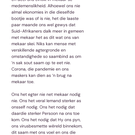
medemenslikheid. Alhoewel ons nie 
almal ekonomies in die dieselfde 
bootjie was of is nie, het die laaste 
paar maande ons wel gewys dat 
Suid-Afrikaners dalk meer in gemeen 
met mekaar het as dit wat ons van 
mekaar skei. Niks kan mense met 
verskillende agtergronde en 
omstandighede so saambind as om 
‘n sak sout saam op te eet nie. 
Corona, die pandemie en ons 
maskers kan dien as ‘n brug na 
mekaar toe. 
Ons het egter nie net mekaar nodig 
nie. Ons het veral Iemand sterker as 
onsself nodig. Ons het nodig dat 
daardie sterker Persoon na ons toe 
kom. Ons het nodig dat Hy ons pyn, 
ons virusbesmette wêreld binnekom, 
dit saam met ons voel en ons die 