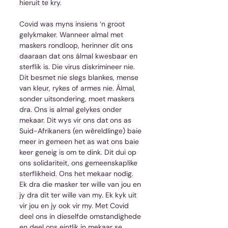
hieruit te kry.
Covid was myns insiens ‘n groot 
gelykmaker. Wanneer almal met 
maskers rondloop, herinner dit ons 
daaraan dat ons álmal kwesbaar en 
sterflik is. Die virus diskrimineer nie. 
Dit besmet nie slegs blankes, mense 
van kleur, rykes of armes nie. Álmal, 
sonder uitsondering, moet maskers 
dra. Ons is almal gelykes onder 
mekaar. Dit wys vir ons dat ons as 
Suid-Afrikaners (en wêreldlinge) baie 
meer in gemeen het as wat ons baie 
keer geneig is om te dink. Dit dui op 
ons solidariteit, ons gemeenskaplike 
sterflikheid. Ons het mekaar nodig. 
Ek dra die masker ter wille van jou en 
jy dra dit ter wille van my. Ek kyk uit 
vir jou en jy ook vir my. Met Covid 
deel ons in dieselfde omstandighede 
en deel ons eintlik in mekaar se 