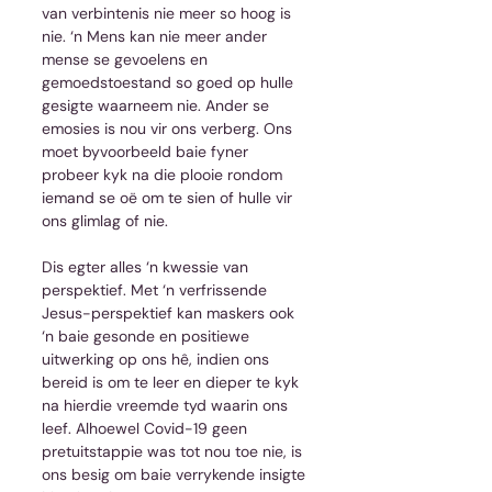
van verbintenis nie meer so hoog is 
nie. ‘n Mens kan nie meer ander 
mense se gevoelens en 
gemoedstoestand so goed op hulle 
gesigte waarneem nie. Ander se 
emosies is nou vir ons verberg. Ons 
moet byvoorbeeld baie fyner 
probeer kyk na die plooie rondom 
iemand se oë om te sien of hulle vir 
ons glimlag of nie.
Dis egter alles ‘n kwessie van 
perspektief. Met ‘n verfrissende 
Jesus-perspektief kan maskers ook 
‘n baie gesonde en positiewe 
uitwerking op ons hê, indien ons 
bereid is om te leer en dieper te kyk 
na hierdie vreemde tyd waarin ons 
leef. Alhoewel Covid-19 geen 
pretuitstappie was tot nou toe nie, is 
ons besig om baie verrykende insigte 