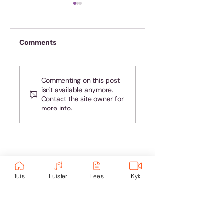
Comments
Oefen jou geheue
Almal hou van
Commenting on this post
teleurgesteld
isn't available anymore.
wees - maar jy is
Contact the site owner for
nie almal nie!
more info.
Ondersteun eKerk:
Tuis
Luister
Lees
Kyk
Ekerk Vereniging
ABSA Bank
Takkode: 632005
Rekening:
4059 699
232