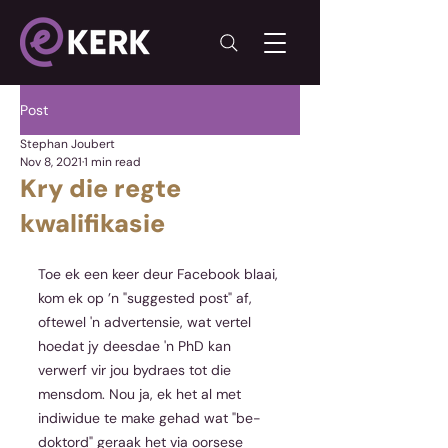
Post
Stephan Joubert
Nov 8, 2021
1 min read
Kry die regte
kwalifikasie
Toe ek een keer deur Facebook blaai, 
kom ek op ’n "suggested post" af, 
oftewel 'n advertensie, wat vertel 
hoedat jy deesdae 'n PhD kan 
verwerf vir jou bydraes tot die 
mensdom. Nou ja, ek het al met 
indiwidue te make gehad wat "be-
doktord" geraak het via oorsese 