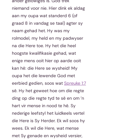
ander gelowiges is. God trek 
niemand voor nie. Hier dink ek aldag 
aan my oupa wat standerd 6 (of 
graad 8 in vandag se taal) agter sy 
naam gehad het. Hy was my 
rolmodel, my held en my padwyser 
na die Here toe. Hy het die heel 
hoogste kwalifikasie gehad, wat 
enige mens ooit hier op aarde ooit 
kan hê: die Here se wysheid! My 
oupa het die lewende God met 
eerbied gedien, soos wat 
Spreuke 1:7
sê. Hy het geweet hoe om die regte 
ding op die regte tyd te sê en om ’n 
hart vir mense in nood te hê. Sy 
nederige leefstyl het luidkeels vertel 
die Here is Sy Herder. Ek wil soos hy 
wees. Ek wil die Here, wat mense 
met Sy genade en wysheid versier, 